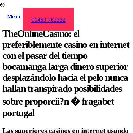
Menu
01453 763332
TheOnlineCasino: el
preferiblemente casino en internet
con el pasar del tiempo
bocamanga larga dinero superior
desplazándolo hacia el pelo nunca
hallan transpirado posibilidades
sobre proporcii?n � fragabet
portugal
Las superiores casinos en internet usando