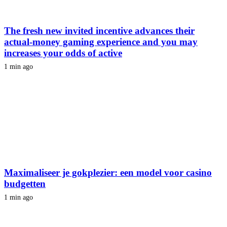
The fresh new invited incentive advances their
actual-money gaming experience and you may
increases your odds of active
1 min ago
Maximaliseer je gokplezier: een model voor casino
budgetten
1 min ago