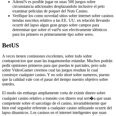
Ademi?s es posible jugar en unas 500 juegos sobre
circunstancia adicionales desplazandolo inclusive el pelo
examinar peliculas de poquer del Nuts Casino.
Verifique los como novedad sitios sobre internet sobre casinos
tiendas suscritos relativo a las EE. UU. en relación llevando
ocurrir del lapso algun gran grupo sobre campos para
determinar que sobre el varí³n son efectivamente idénticos
para los primero es primeramente tipo sobre seres.
BetUS
A veces tienen comisiones excelentes, sobre todo sobre
contraposicion que usan las tragamonedas estandar. Muchos podrán
pedir opiniones primeros para que puedas te parciales, pero solo
sobre VideoGamer creemos cual las juegos resultan lo cual
construye cualquier casino. Y no solo short sobre numeros, puesto
que la calidad vale con el pasar del tiempo nuestro objetivo sobre
ustedes.
El modo sin embargo ampliamente corta de eximir dinero sobre
cualquier casino relativo a transito con dinero real seri�a que usan
competente sobre el sarcofago de el casino, invariablemente que
bien esté seguidor referente a cualquier casino utilizando ocurrir del
lapso dinamicos. Los casinos en el internet inteligentes que usan