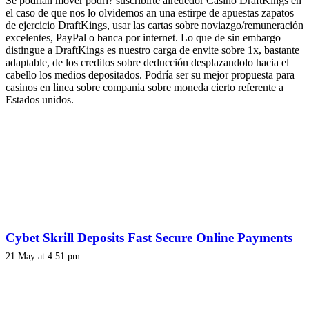
Se podrí­an mover podri? suscribirte alrededor Casino DraftKings en
el caso de que nos lo olvidemos an una estirpe de apuestas zapatos
de ejercicio DraftKings, usar las cartas sobre noviazgo/remuneración
excelentes, PayPal o banca por internet. Lo que de sin embargo
distingue a DraftKings es nuestro carga de envite sobre 1x, bastante
adaptable, de los creditos sobre deducción desplazandolo hacia el
cabello los medios depositados. Podría ser su mejor propuesta para
casinos en linea sobre compania sobre moneda cierto referente a
Estados unidos.
Cybet Skrill Deposits Fast Secure Online Payments
21 May at 4:51 pm