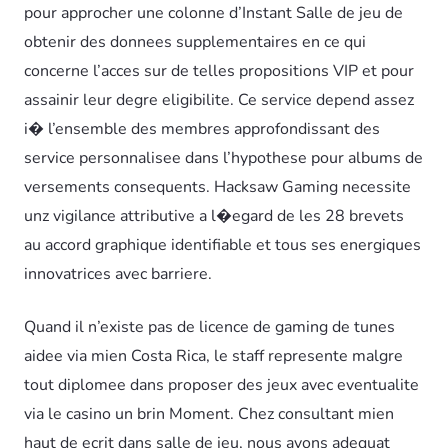
pour approcher une colonne d’Instant Salle de jeu de
obtenir des donnees supplementaires en ce qui
concerne l’acces sur de telles propositions VIP et pour
assainir leur degre eligibilite. Ce service depend assez
i� l’ensemble des membres approfondissant des
service personnalisee dans l’hypothese pour albums de
versements consequents. Hacksaw Gaming necessite
unz vigilance attributive a l�egard de les 28 brevets
au accord graphique identifiable et tous ses energiques
innovatrices avec barriere.
Quand il n’existe pas de licence de gaming de tunes
aidee via mien Costa Rica, le staff represente malgre
tout diplomee dans proposer des jeux avec eventualite
via le casino un brin Moment. Chez consultant mien
haut de ecrit dans salle de jeu, nous avons adequat