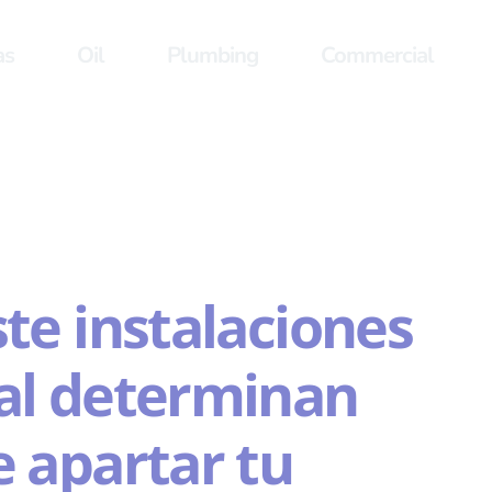
as
Oil
Plumbing
Commercial
te instalaciones
al determinan
e apartar tu