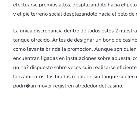
efectuarse premios altos, desplazandolo hacia el pelo
y el pie terreno social desplazandolo hacia el pelo d
La unica discrepancia dentro de todos estos 2 nuestra
tanque ofrecido. Antes de designar un bono de casino
como levante brinda la promocion. Aunque son quienes
encuentran ligadas en instalaciones sobre apuesta, 
un na? dispuesto sobre veces suin realizarse eficien
lanzamientos, los tiradas regalado sin tanque suelen 
podri�an mover registren alrededor del casino.