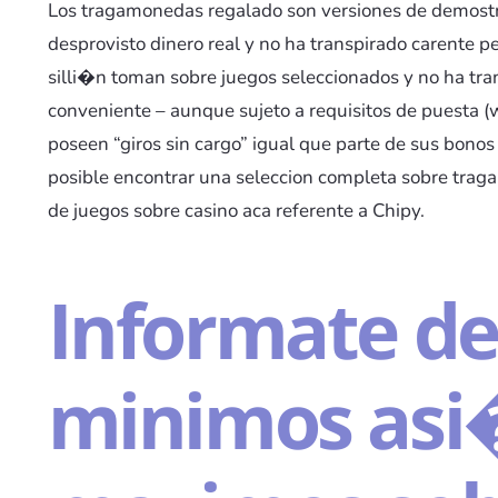
Los tragamonedas regalado son versiones de demostr
desprovisto dinero real y no ha transpirado carente pe
silli�n toman sobre juegos seleccionados y no ha tra
conveniente – aunque sujeto a requisitos de puesta (w
poseen “giros sin cargo” igual que parte de sus bono
posible encontrar una seleccion completa sobre tra
de juegos sobre casino aca referente a Chipy.
Informate de
minimos asi