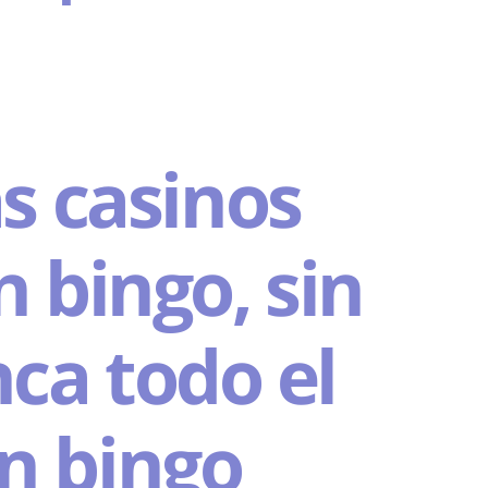
s casinos
 bingo, sin
ca todo el
n bingo