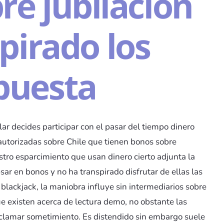
e jubilacion
pirado los
puesta
r decides participar con el pasar del tiempo dinero
 autorizadas sobre Chile que tienen bonos sobre
ro esparcimiento que usan dinero cierto adjunta la
sar en bonos y no ha transpirado disfrutar de ellas las
blackjack, la maniobra influye sin intermediarios sobre
ue existen acerca de lectura demo, no obstante las
clamar sometimiento. Es distendido sin embargo suele