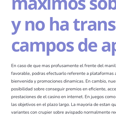
maximos sobr
y no ha trans
campos de a
En caso de que mas profusamente el frente del manilla
favorable, podras efectuarlo referente a plataformas
bienvenida y promociones dinamicas. En cambio, nuest
posibilidad sobre conseguir premios en eficiente, acce
prestaciones de el casino en internet. En juegos como 
las objetivos en el plazo largo. La mayoria de estan q
variantes con crupier sobre avispado normalmente re