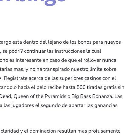
 cargo esta dentro del lejano de los bonos para nuevos
 se podri? continuar las instrucciones la cual
bono es interesante en caso de que el rollover nunca
rias mas, y no ha transpirado nuestro limite sobre
 Registrate acerca de las superiores casinos con el
andolo hacia el pelo recibe hasta 500 tiradas gratis sin
 Dead, Queen of the Pyramids o Big Bass Bonanza. Las
 a las jugadores el segundo de apartar las ganancias
a claridad y el dominacion resultan mas profusamente