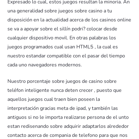
Expresado lo cual, estos juegos resultan la minoria. An
una generalidad sobre juegos sobre casino a tu
disposición en la actualidad acerca de los casinos online
se va a apoyar sobre el sillí­n podri? colocar desde
cualquier dispositivo movil. En otras palabras los
juegos programados cual usan HTML5 , la cual es
nuestro estandar compatible con el pasar del tiempo
cada uno navegadores modernos.
Nuestro porcentaje sobre juegos de casino sobre
teléfon inteligente nunca deten crecer , puesto que
aquellos juegos cual traen bien poseen la
interpretación gracias meta de ipad, y también las
antiguos si no le importa realizarse persona de el unto
estan redisenando sobre adquirir adaptarlos alrededor
contacto acerca de compania de telefono para que nos