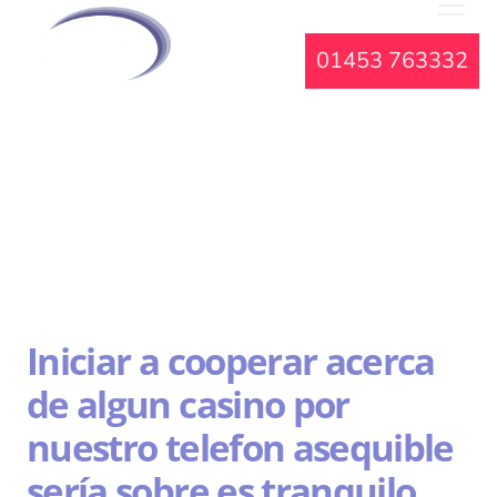
01453 763332
Iniciar a cooperar acerca
de algun casino por
nuestro telefon asequible
serí­a sobre es tranquilo