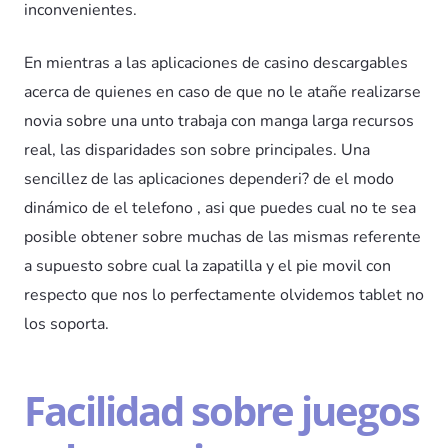
inconvenientes.
En mientras a las aplicaciones de casino descargables
acerca de quienes en caso de que no le atañe realizarse
novia sobre una unto trabaja con manga larga recursos
real, las disparidades son sobre principales. Una
sencillez de las aplicaciones dependeri? de el modo
dinámico de el telefono , asi que puedes cual no te sea
posible obtener sobre muchas de las mismas referente
a supuesto sobre cual la zapatilla y el pie movil con
respecto que nos lo perfectamente olvidemos tablet no
los soporta.
Facilidad sobre juegos