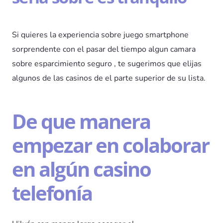
Si quieres la experiencia sobre juego smartphone
sorprendente con el pasar del tiempo algun camara
sobre esparcimiento seguro , te sugerimos que elijas
algunos de las casinos de el parte superior de su lista.
De que manera
empezar en colaborar
en algún casino
telefonía