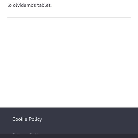
lo olvidemos tablet.
Cookie Policy
Privacy Policy