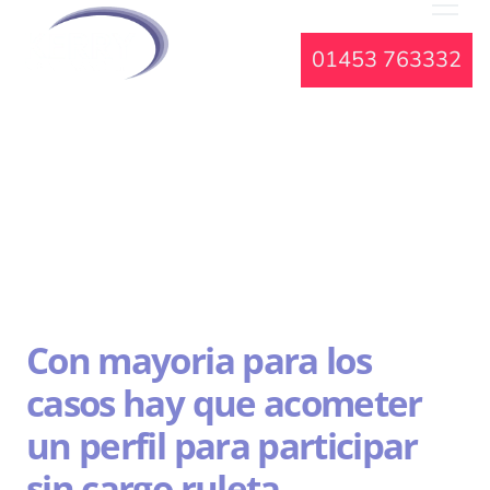
01453 763332
Con mayoria para los
casos hay que acometer
un perfil para participar
sin cargo ruleta