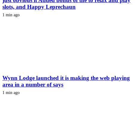
just obvious it Added bonus of the to relax and play
slots, and Happy Leprechaun
1 min ago
Wynn Lodge launched it is making the web playing
area in a number of says
1 min ago