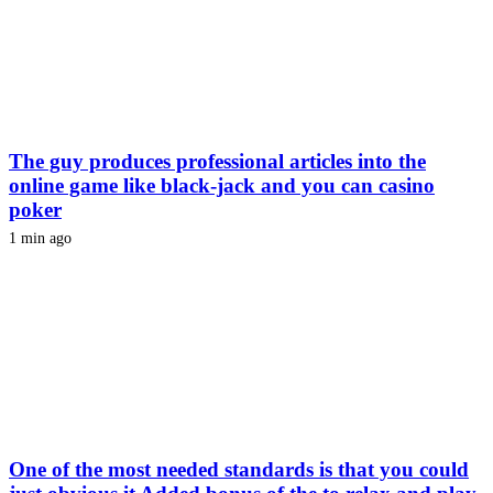
The guy produces professional articles into the
online game like black-jack and you can casino
poker
1 min ago
One of the most needed standards is that you could