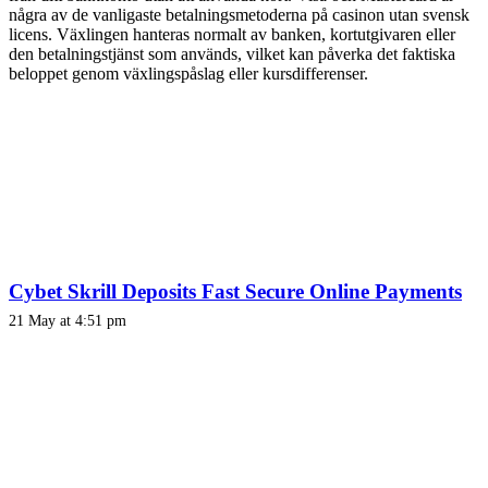
några av de vanligaste betalningsmetoderna på casinon utan svensk
licens. Växlingen hanteras normalt av banken, kortutgivaren eller
den betalningstjänst som används, vilket kan påverka det faktiska
beloppet genom växlingspåslag eller kursdifferenser.
Cybet Skrill Deposits Fast Secure Online Payments
21 May at 4:51 pm