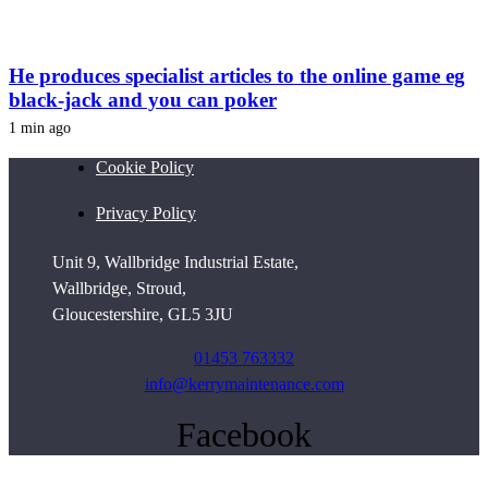
He produces specialist articles to the online game eg
black-jack and you can poker
1 min ago
Cookie Policy
Privacy Policy
Unit 9, Wallbridge Industrial Estate,
Wallbridge, Stroud,
Gloucestershire, GL5 3JU
01453 763332
info@kerrymaintenance.com
Facebook
© 2021. The content on this website is owned by us and our licensors. Do not