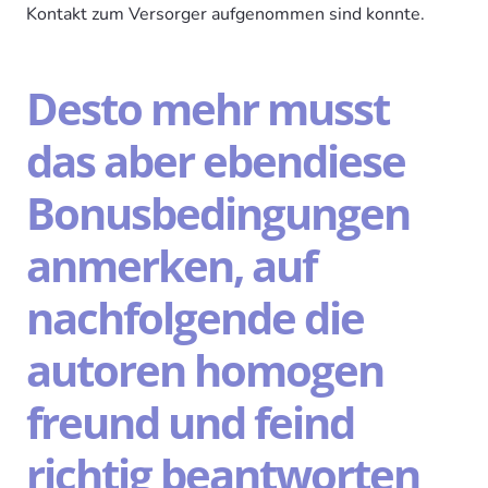
Kontakt zum Versorger aufgenommen sind konnte.
Desto mehr musst
das aber ebendiese
Bonusbedingungen
anmerken, auf
nachfolgende die
autoren homogen
freund und feind
richtig beantworten