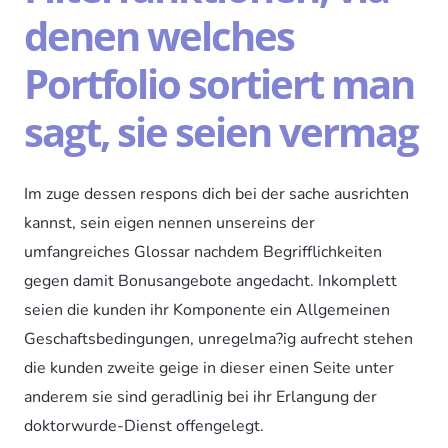
denen welches
Portfolio sortiert man
sagt, sie seien vermag
Im zuge dessen respons dich bei der sache ausrichten
kannst, sein eigen nennen unsereins der
umfangreiches Glossar nachdem Begrifflichkeiten
gegen damit Bonusangebote angedacht. Inkomplett
seien die kunden ihr Komponente ein Allgemeinen
Geschaftsbedingungen, unregelma?ig aufrecht stehen
die kunden zweite geige in dieser einen Seite unter
anderem sie sind geradlinig bei ihr Erlangung der
doktorwurde-Dienst offengelegt.