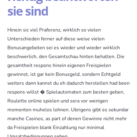
sie sind
Hinein sic viel Praferenz, wirklich so vielen
Unterschieden ferner auf diese weise vielen
Bonusangeboten sei es wieder und wieder wirklich
beschwerlich, den Gesamtschau hinten behalten. Die
gesamtheit respons hinein eigenen Freispielen
gewinnst, ist gar kein Bonusgeld, sondern Echtgeld
weiters dann kannst du eh dadurch herstellen had been
respons willst � Spielautomaten zum besten geben,
Roulette online spielen und sera vor wenigen
momenten muhelos lohnen. Ubrigens gibt es sekundar
manche Casinos, as part of denen Gewinne nicht mehr
da Freispielen blank Einzahlung nur minimal
Umsatzbedingungen sehen.