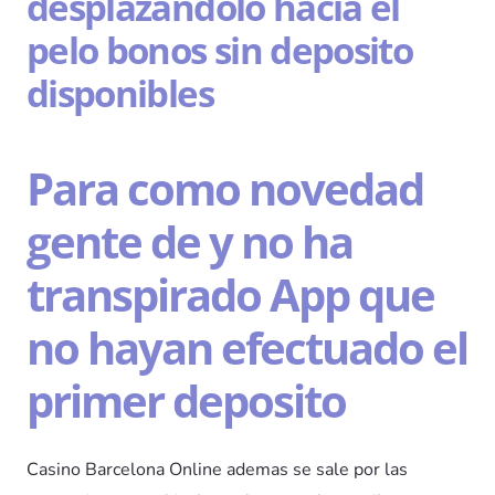
desplazandolo hacia el
pelo bonos sin deposito
disponibles
Para como novedad
gente de y no ha
transpirado App que
no hayan efectuado el
primer deposito
Casino Barcelona Online ademas se sale por las