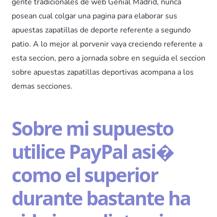
gente tradicionales de web Genial Madrid, nunca
posean cual colgar una pagina para elaborar sus
apuestas zapatillas de deporte referente a segundo
patio. A lo mejor al porvenir vaya creciendo referente a
esta seccion, pero a jornada sobre en seguida el seccion
sobre apuestas zapatillas deportivas acompana a los
demas secciones.
Sobre mi supuesto
utilice PayPal asi�
como el superior
durante bastante ha