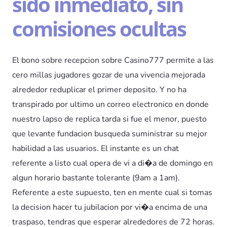
sido inmediato, sin
comisiones ocultas
El bono sobre recepcion sobre Casino777 permite a las
cero millas jugadores gozar de una vivencia mejorada
alrededor reduplicar el primer deposito. Y no ha
transpirado por ultimo un correo electronico en donde
nuestro lapso de replica tarda si fue el menor, puesto
que levante fundacion busqueda suministrar su mejor
habilidad a las usuarios. El instante es un chat
referente a listo cual opera de vi a di�a de domingo en
algun horario bastante tolerante (9am a 1am).
Referente a este supuesto, ten en mente cual si tomas
la decision hacer tu jubilacion por vi�a encima de una
traspaso, tendras que esperar alrededores de 72 horas.