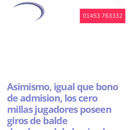
01453 763332
Asimismo, igual que bono
de admision, los cero
millas jugadores poseen
giros de balde