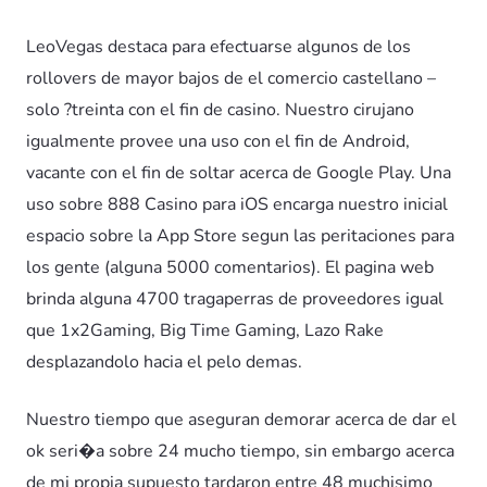
LeoVegas destaca para efectuarse algunos de los
rollovers de mayor bajos de el comercio castellano –
solo ?treinta con el fin de casino. Nuestro cirujano
igualmente provee una uso con el fin de Android,
vacante con el fin de soltar acerca de Google Play. Una
uso sobre 888 Casino para iOS encarga nuestro inicial
espacio sobre la App Store segun las peritaciones para
los gente (alguna 5000 comentarios). El pagina web
brinda alguna 4700 tragaperras de proveedores igual
que 1x2Gaming, Big Time Gaming, Lazo Rake
desplazandolo hacia el pelo demas.
Nuestro tiempo que aseguran demorar acerca de dar el
ok seri�a sobre 24 mucho tiempo, sin embargo acerca
de mi propia supuesto tardaron entre 48 muchisimo