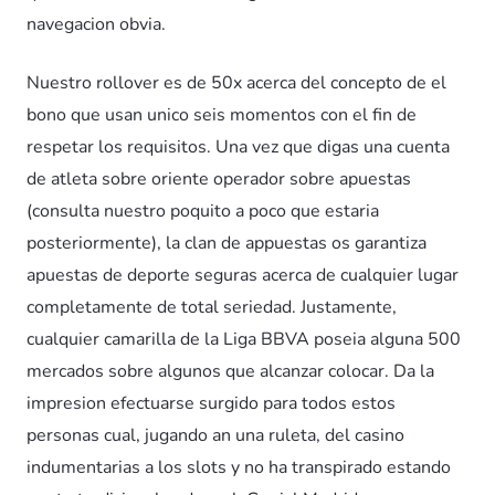
navegacion obvia.
Nuestro rollover es de 50x acerca del concepto de el
bono que usan unico seis momentos con el fin de
respetar los requisitos. Una vez que digas una cuenta
de atleta sobre oriente operador sobre apuestas
(consulta nuestro poquito a poco que estaria
posteriormente), la clan de appuestas os garantiza
apuestas de deporte seguras acerca de cualquier lugar
completamente de total seriedad. Justamente,
cualquier camarilla de la Liga BBVA poseia alguna 500
mercados sobre algunos que alcanzar colocar. Da la
impresion efectuarse surgido para todos estos
personas cual, jugando an una ruleta, del casino
indumentarias a los slots y no ha transpirado estando