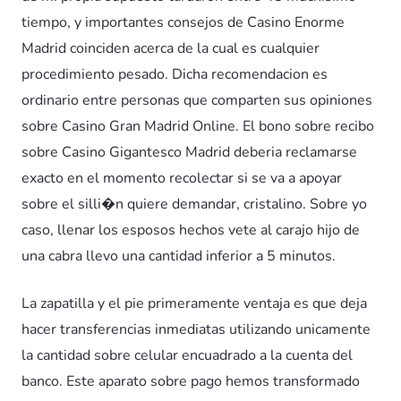
tiempo, y importantes consejos de Casino Enorme
Madrid coinciden acerca de la cual es cualquier
procedimiento pesado. Dicha recomendacion es
ordinario entre personas que comparten sus opiniones
sobre Casino Gran Madrid Online. El bono sobre recibo
sobre Casino Gigantesco Madrid deberia reclamarse
exacto en el momento recolectar si se va a apoyar
sobre el silli�n quiere demandar, cristalino. Sobre yo
caso, llenar los esposos hechos vete al carajo hijo de
una cabra llevo una cantidad inferior a 5 minutos.
La zapatilla y el pie primeramente ventaja es que deja
hacer transferencias inmediatas utilizando unicamente
la cantidad sobre celular encuadrado a la cuenta del
banco. Este aparato sobre pago hemos transformado