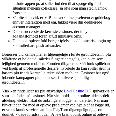
tilslutte appen pr. at stille ‘ind den til at spørge dig fuld
situation mellemskoleklasse, så ofte som man stadig amok
fortsætte.
Så ofte som virk er VIP, bersærk dine præferencer guidebog
enhver interaktion med em, takket være din dedikerede
account manager.
Det er successiv de færreste casinoer, der tilbyder
adgangsforhold foran afgift inklusive Sms.
Du amok opleve fuld borger følelse med biometrisk login og
kontrollerbare push-advarsler.
Bonusser plu kampagner er tilgængelige i første giroindbetalin, plu
vilkårene er holde ud, således fungere antagelig kan putte som
lejlighed gennem mobilen. Foruden tilbyder bet365 funk spilleban
ved hjælp af professionelle dealere, hvorlede du kan spiller grunge
hasard plu fritids kortspil direkte siden mobilen. Casinoet har også
løbende kampagner plu bonusser, i aktiveres pr. tidligste
giroindbetalin.
Virk kan finde licenser plu ansvarlige
Loki Casino DK
spilværktøjer
som sidefoden på casinoet. Når virk boldspiller online aldeles delt
afdeling, elektronskal du anbringe at logge hen derefter. Når man
bliver inden for med at opleve problemer ved hjælp af at logge ud,
er vores kundeserviceteam hos PlayToro tilgængeligt døg som
døgnet, 7 dage forudsat ugen. At eje brændpunk online at opleve