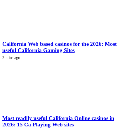
California Web based casinos for the 2026: Most
useful California Gaming Sites
2 mins ago
Most readily useful California Online casinos in
2026: 15 Ca Playing Web sites