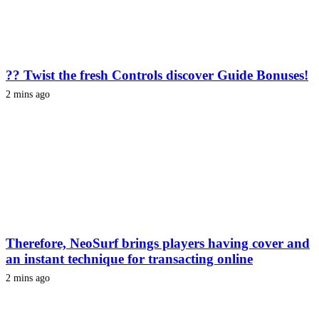
?? Twist the fresh Controls discover Guide Bonuses!
2 mins ago
Therefore, NeoSurf brings players having cover and
an instant technique for transacting online
2 mins ago