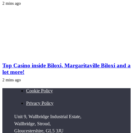
2 mins ago
Top Casino inside Biloxi, Margaritaville Biloxi and a
lot more!
2 mins ago
Cookie Policy
Privacy Policy
Unit 9, Wallbridge Industrial Estate,
Wallbridge, Stroud,
Gloucestershire, GL5 3JU