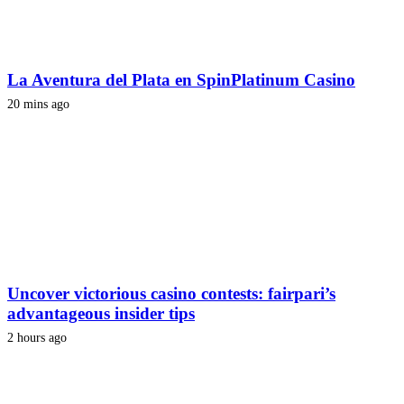
La Aventura del Plata en SpinPlatinum Casino
20 mins ago
Uncover victorious casino contests: fairpari’s
advantageous insider tips
2 hours ago