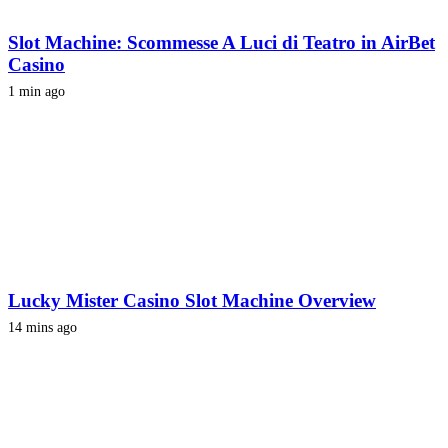
Slot Machine: Scommesse A Luci di Teatro in AirBet
Casino
1 min ago
Lucky Mister Casino Slot Machine Overview
14 mins ago