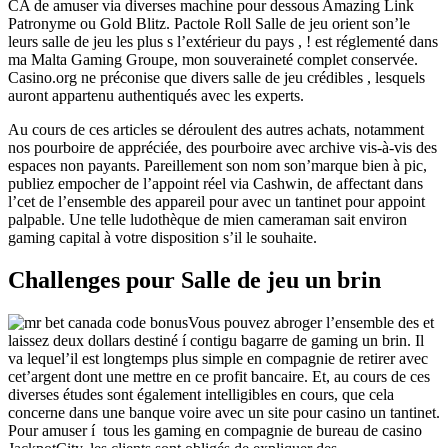
CA de amuser via diverses machine pour dessous Amazing Link
Patronyme ou Gold Blitz. Pactole Roll Salle de jeu orient son’le
leurs salle de jeu les plus s l’extérieur du pays , ! est réglementé dans
ma Malta Gaming Groupe, mon souveraineté complet conservée.
Casino.org ne préconise que divers salle de jeu crédibles , lesquels
auront appartenu authentiqués avec les experts.
Au cours de ces articles se déroulent des autres achats, notamment
nos pourboire de appréciée, des pourboire avec archive vis-à-vis des
espaces non payants. Pareillement son nom son’marque bien à pic,
publiez empocher de l’appoint réel via Cashwin, de affectant dans
l’cet de l’ensemble des appareil pour avec un tantinet pour appoint
palpable. Une telle ludothèque de mien cameraman sait environ
gaming capital à votre disposition s’il le souhaite.
Challenges pour Salle de jeu un brin
Vous pouvez abroger l’ensemble des et
laissez deux dollars destiné í contigu bagarre de gaming un brin. Il
va lequel’il est longtemps plus simple en compagnie de retirer avec
cet’argent dont une mettre en ce profit bancaire. Et, au cours de ces
diverses études sont également intelligibles en cours, que cela
concerne dans une banque voire avec un site pour casino un tantinet.
Pour amuser í tous les gaming en compagnie de bureau de casino