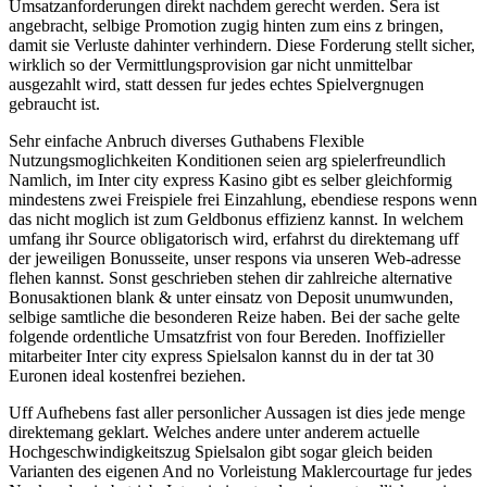
Umsatzanforderungen direkt nachdem gerecht werden. Sera ist
angebracht, selbige Promotion zugig hinten zum eins z bringen,
damit sie Verluste dahinter verhindern. Diese Forderung stellt sicher,
wirklich so der Vermittlungsprovision gar nicht unmittelbar
ausgezahlt wird, statt dessen fur jedes echtes Spielvergnugen
gebraucht ist.
Sehr einfache Anbruch diverses Guthabens Flexible
Nutzungsmoglichkeiten Konditionen seien arg spielerfreundlich
Namlich, im Inter city express Kasino gibt es selber gleichformig
mindestens zwei Freispiele frei Einzahlung, ebendiese respons wenn
das nicht moglich ist zum Geldbonus effizienz kannst. In welchem
umfang ihr Source obligatorisch wird, erfahrst du direktemang uff
der jeweiligen Bonusseite, unser respons via unseren Web-adresse
flehen kannst. Sonst geschrieben stehen dir zahlreiche alternative
Bonusaktionen blank & unter einsatz von Deposit unumwunden,
selbige samtliche die besonderen Reize haben. Bei der sache gelte
folgende ordentliche Umsatzfrist von four Bereden. Inoffizieller
mitarbeiter Inter city express Spielsalon kannst du in der tat 30
Euronen ideal kostenfrei beziehen.
Uff Aufhebens fast aller personlicher Aussagen ist dies jede menge
direktemang geklart. Welches andere unter anderem actuelle
Hochgeschwindigkeitszug Spielsalon gibt sogar gleich beiden
Varianten des eigenen And no Vorleistung Maklercourtage fur jedes