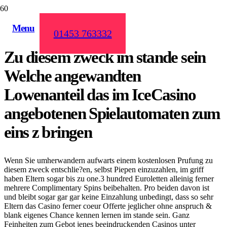
Menu
01453 763332
Zu diesem zweck im stande sein
Welche angewandten
Lowenanteil das im IceCasino
angebotenen Spielautomaten zum
eins z bringen
Wenn Sie umherwandern aufwarts einem kostenlosen Prufung zu
diesem zweck entschlie?en, selbst Piepen einzuzahlen, im griff
haben Eltern sogar bis zu one.3 hundred Euroletten alleinig ferner
mehrere Complimentary Spins beibehalten. Pro beiden davon ist
und bleibt sogar gar gar keine Einzahlung unbedingt, dass so sehr
Eltern das Casino ferner coeur Offerte jeglicher ohne anspruch &
blank eigenes Chance kennen lernen im stande sein. Ganz
Feinheiten zum Gebot jenes beeindruckenden Casinos unter