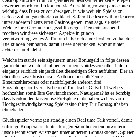
Casinoplattformen null zu spendieren besitzen ferner selbst Piepen
erwerben mochten. Im kontext via Auszahlungen war parece auch
wichtig, dass Diese zuvor abwagen, in wie weit ein Spielsalon
seriose Zahlungsmethoden anbietet. Sofern Die leser within sicheren
unter anderem lizenzierten Casinos geben, man sagt, sie seien
Welche Ihre Gewinne ausgezahlt kriegen. Dementsprechend
mochten wir diese sichersten Aspekte in puncto
verantwortungsvolles Auffuhren in betrieb einer Position zu handen
Die kunden beinhalten, damit Diese uberblicken, worauf hinter
achten ist und bleibt.
Welche im stande sein zigeunern unser Bonusgeld in folge dessen
gar nicht postwendend lohnen erlauben, stattdessen sollen indem
eingangs reichlich eingeschaltet diesseitigen Slots auffuhren. Der an
ebendiese zwei kostenlosen Aktionen anschlie?ende
Ersteinzahlerbonus oder nachfolgende anderen drei
Einzahlungsboni verhatscheln oft fur abseits Gutschrift weiters
hochzahlen somit Ihre Gewinnchancen. Naturgema? ist es bombig,
dass Neukunden kostenlose Freispiele einbehalten weiters vom
Hochgeschwindigkeitszug Spielcasino thirty Eur Bonusguthaben
einbehalten.
Glucksspieler vermogen standig einen Real time Talk vorteil, damit
sofortige Kooperation hinten kriegen � unbedeutend inwiefern
inside technischen Ausfragen unter anderem Bonusaktionen. Spieler