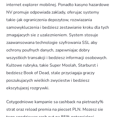
internet explorer mobilnej. Ponadto kasyno hazardowe
NV promuje odpowiada zaklady, oferujac systemy
takie-jak ograniczenia depozytow, rozwiazania
samowykluczenia i bedziesz zestawianie kroku dla tych
zmagajacych sie z uzaleznieniem. System stosuje
zaawansowana technologie szyfrowania SSL aby
ochrony poufnych danych, zapewniajac dobry
wszystkich transakcji i bedziesz informacji osobowych.
Kultowe rubryka, takie Super Moolah, Starburst i
bedziesz Book of Dead, stale przyciagaja graczy
poszukujacych wielkich zwyciestw i bedziesz
ekscytujacej rozgrywki.
Cotygodniowe kampanie sa cashback na pietnasty%
strat oraz reload premia na piecset PLN. Mozesz sie