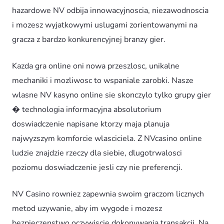
hazardowe NV odbija innowacyjnoscia, niezawodnoscia
i mozesz wyjatkowymi uslugami zorientowanymi na
gracza z bardzo konkurencyjnej branzy gier.
Kazda gra online oni nowa przeszlosc, unikalne
mechaniki i mozliwosc to wspaniale zarobki. Nasze
wlasne NV kasyno online sie skonczylo tylko grupy gier
� technologia informacyjna absolutorium
doswiadczenie napisane ktorzy maja planuja
najwyzszym komforcie wlasciciela. Z NVcasino online
ludzie znajdzie rzeczy dla siebie, dlugotrwalosci
poziomu doswiadczenie jesli czy nie preferencji.
NV Casino rowniez zapewnia swoim graczom licznych
metod uzywanie, aby im wygode i mozesz
bezpieczenstwo oczywiscie dokonywania transakcji. Na