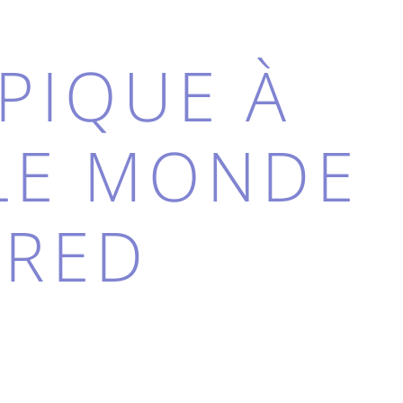
PIQUE À
LE MONDE
NRED