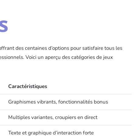
s
frant des centaines d’options pour satisfaire tous les
ssionnels. Voici un aperçu des catégories de jeux
Caractéristiques
Graphismes vibrants, fonctionnalités bonus
Multiples variantes, croupiers en direct
Texte et graphique d’interaction forte