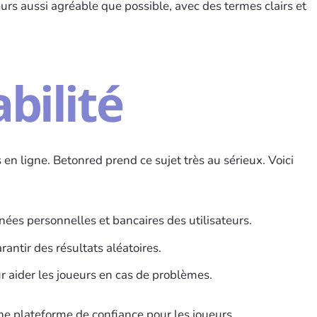
urs aussi agréable que possible, avec des termes clairs et
abilité
en ligne. Betonred prend ce sujet très au sérieux. Voici
ées personnelles et bancaires des utilisateurs.
antir des résultats aléatoires.
 aider les joueurs en cas de problèmes.
e plateforme de confiance pour les joueurs.