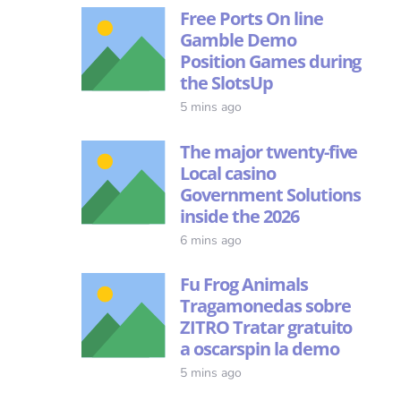
Free Ports On line
Gamble Demo
Position Games during
the SlotsUp
5 mins ago
The major twenty-five
Local casino
Government Solutions
inside the 2026
6 mins ago
Fu Frog Animals
Tragamonedas sobre
ZITRO Tratar gratuito
a oscarspin la demo
5 mins ago