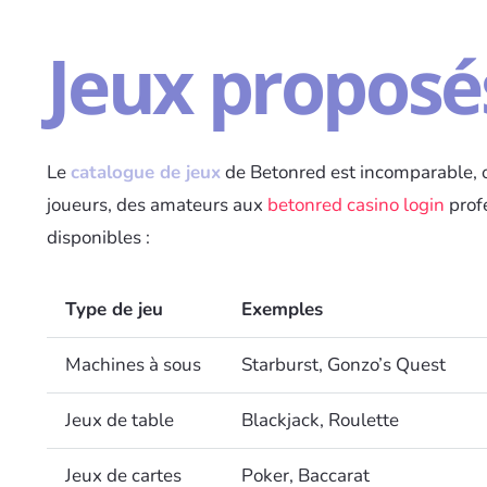
Jeux proposé
Le
catalogue de jeux
de Betonred est incomparable, of
joueurs, des amateurs aux
betonred casino login
profe
disponibles :
Type de jeu
Exemples
Machines à sous
Starburst, Gonzo’s Quest
Jeux de table
Blackjack, Roulette
Jeux de cartes
Poker, Baccarat