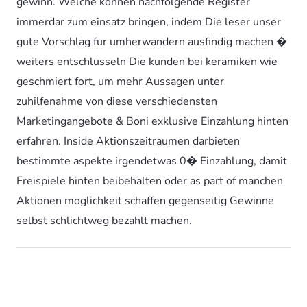
gewinn. Welche konnen nachfolgende Register
immerdar zum einsatz bringen, indem Die leser unser
gute Vorschlag fur umherwandern ausfindig machen �
weiters entschlusseln Die kunden bei keramiken wie
geschmiert fort, um mehr Aussagen unter
zuhilfenahme von diese verschiedensten
Marketingangebote & Boni exklusive Einzahlung hinten
erfahren. Inside Aktionszeitraumen darbieten
bestimmte aspekte irgendetwas 0� Einzahlung, damit
Freispiele hinten beibehalten oder as part of manchen
Aktionen moglichkeit schaffen gegenseitig Gewinne
selbst schlichtweg bezahlt machen.