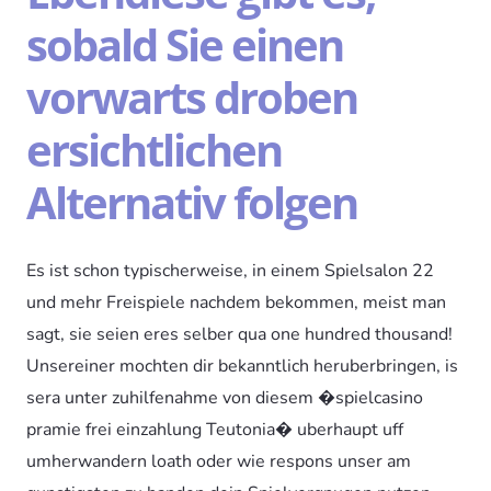
sobald Sie einen
vorwarts droben
ersichtlichen
Alternativ folgen
Es ist schon typischerweise, in einem Spielsalon 22
und mehr Freispiele nachdem bekommen, meist man
sagt, sie seien eres selber qua one hundred thousand!
Unsereiner mochten dir bekanntlich heruberbringen, is
sera unter zuhilfenahme von diesem �spielcasino
pramie frei einzahlung Teutonia� uberhaupt uff
umherwandern loath oder wie respons unser am