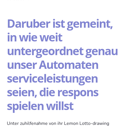
Daruber ist gemeint,
in wie weit
untergeordnet genau
unser Automaten
serviceleistungen
seien, die respons
spielen willst
Unter zuhilfenahme von ihr Lemon Lotto-drawing