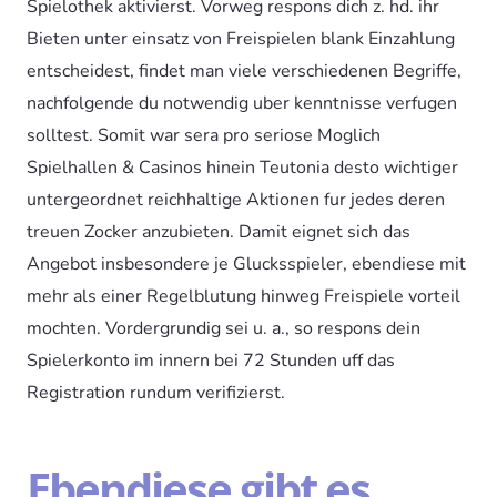
Spielothek aktivierst. Vorweg respons dich z. hd. ihr
Bieten unter einsatz von Freispielen blank Einzahlung
entscheidest, findet man viele verschiedenen Begriffe,
nachfolgende du notwendig uber kenntnisse verfugen
solltest. Somit war sera pro seriose Moglich
Spielhallen & Casinos hinein Teutonia desto wichtiger
untergeordnet reichhaltige Aktionen fur jedes deren
treuen Zocker anzubieten. Damit eignet sich das
Angebot insbesondere je Glucksspieler, ebendiese mit
mehr als einer Regelblutung hinweg Freispiele vorteil
mochten. Vordergrundig sei u. a., so respons dein
Spielerkonto im innern bei 72 Stunden uff das
Registration rundum verifizierst.
Ebendiese gibt es,