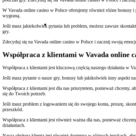
W Vavada online casino w Polsce oferujemy również różne bonusy i 
wygraną.
Jeśli masz jakiekolwiek pytania lub problem, możesz zawsze skontakt
gry.
Zdecyduj się na Vavada online casino w Polsce i zacznij swoją emoc
Współpraca z klientami w Vavada online c
Współpraca z klientami jest kluczową częścią naszego działania w Vav
Jeśli masz pytanie o nasze gry, bonusy lub jakikolwiek inny aspekt 
Współpraca z klientami jest dla nas priorytetem, ponieważ chcemy, ab
się do Twoich potrzeb.
Jeśli masz problem z logowaniem się do swojego konta, proszę, sko
przeszkód.
Współpraca z klientami jest również ważna dla nas, ponieważ chcemy, 
działaniach.
Nasza obsługa klienta jest również dostępna w różnych językach, aby