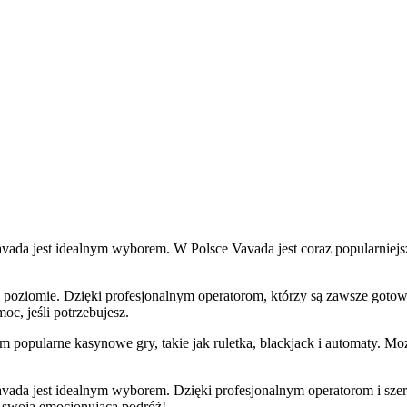
 Vavada jest idealnym wyborem. W Polsce Vavada jest coraz popularniej
 poziomie. Dzięki profesjonalnym operatorom, którzy są zawsze gotow
oc, jeśli potrzebujesz.
 popularne kasynowe gry, takie jak ruletka, blackjack i automaty. Mo
o Vavada jest idealnym wyborem. Dzięki profesjonalnym operatorom i sz
j swoją emocjonującą podróż!