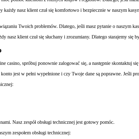
y każdy nasz klient czuł się komfortowo i bezpiecznie w naszym kasynie
iązaniu Twoich problemów. Dlatego, jeśli masz pytanie o naszym kasyn
 nasz klient czuł się słuchany i zrozumiany. Dlatego starajemy się być
o
e casino, spróbuj ponownie zalogować się, a następnie skontaktuj się
onto jest w pełni wypełnione i czy Twoje dane są poprawne. Jeśli pro
icznej:
z nami. Nasz zespół obsługi technicznej jest gotowy pomóc.
aszym zespołem obsługi technicznej: