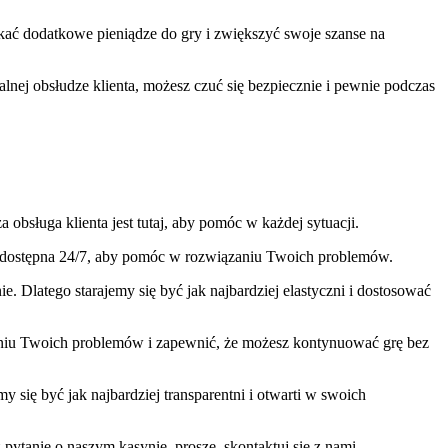
kać dodatkowe pieniądze do gry i zwiększyć swoje szanse na
lnej obsłudze klienta, możesz czuć się bezpiecznie i pewnie podczas
obsługa klienta jest tutaj, aby pomóc w każdej sytuacji.
jest dostępna 24/7, aby pomóc w rozwiązaniu Twoich problemów.
. Dlatego starajemy się być jak najbardziej elastyczni i dostosować
ązaniu Twoich problemów i zapewnić, że możesz kontynuować grę bez
y się być jak najbardziej transparentni i otwarti w swoich
pytanie o naszym kasynie, proszę, skontaktuj się z nami.