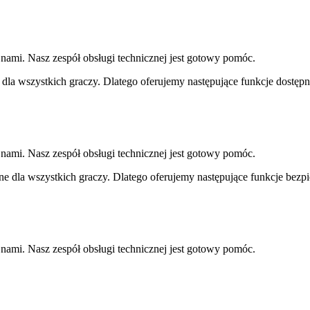
z nami. Nasz zespół obsługi technicznej jest gotowy pomóc.
dla wszystkich graczy. Dlatego oferujemy następujące funkcje dostępn
z nami. Nasz zespół obsługi technicznej jest gotowy pomóc.
e dla wszystkich graczy. Dlatego oferujemy następujące funkcje bezp
z nami. Nasz zespół obsługi technicznej jest gotowy pomóc.