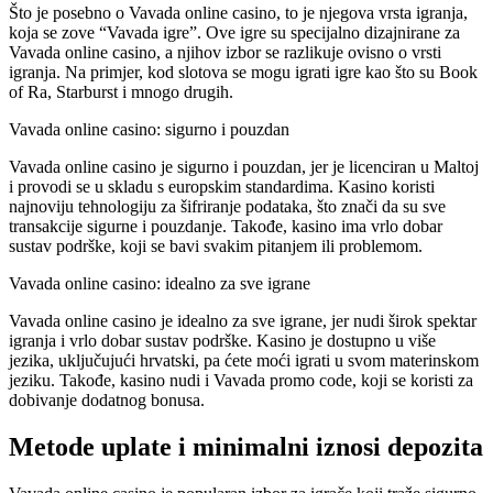
Što je posebno o Vavada online casino, to je njegova vrsta igranja,
koja se zove “Vavada igre”. Ove igre su specijalno dizajnirane za
Vavada online casino, a njihov izbor se razlikuje ovisno o vrsti
igranja. Na primjer, kod slotova se mogu igrati igre kao što su Book
of Ra, Starburst i mnogo drugih.
Vavada online casino: sigurno i pouzdan
Vavada online casino je sigurno i pouzdan, jer je licenciran u Maltoj
i provodi se u skladu s europskim standardima. Kasino koristi
najnoviju tehnologiju za šifriranje podataka, što znači da su sve
transakcije sigurne i pouzdanje. Takođe, kasino ima vrlo dobar
sustav podrške, koji se bavi svakim pitanjem ili problemom.
Vavada online casino: idealno za sve igrane
Vavada online casino je idealno za sve igrane, jer nudi širok spektar
igranja i vrlo dobar sustav podrške. Kasino je dostupno u više
jezika, uključujući hrvatski, pa ćete moći igrati u svom materinskom
jeziku. Takođe, kasino nudi i Vavada promo code, koji se koristi za
dobivanje dodatnog bonusa.
Metode uplate i minimalni iznosi depozita