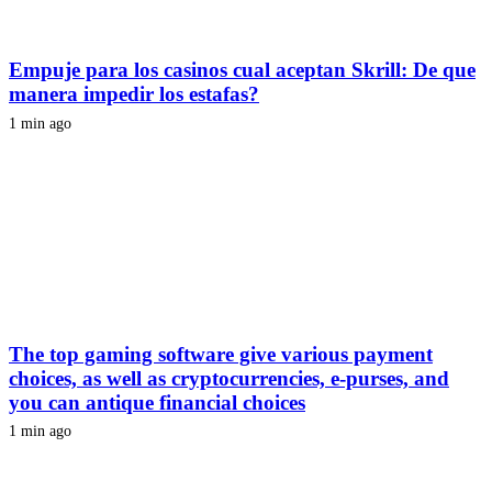
Empuje para los casinos cual aceptan Skrill: De que
manera impedir los estafas?
1 min ago
The top gaming software give various payment
choices, as well as cryptocurrencies, e-purses, and
you can antique financial choices
1 min ago