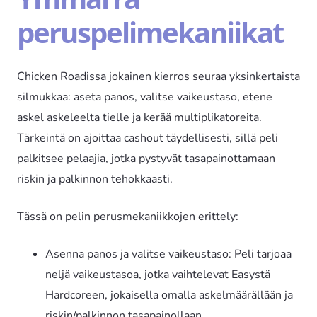
peruspelimekaniikat
Chicken Roadissa jokainen kierros seuraa yksinkertaista
silmukkaa: aseta panos, valitse vaikeustaso, etene
askel askeleelta tielle ja kerää multiplikatoreita.
Tärkeintä on ajoittaa cashout täydellisesti, sillä peli
palkitsee pelaajia, jotka pystyvät tasapainottamaan
riskin ja palkinnon tehokkaasti.
Tässä on pelin perusmekaniikkojen erittely:
Asenna panos ja valitse vaikeustaso: Peli tarjoaa
neljä vaikeustasoa, jotka vaihtelevat Easystä
Hardcoreen, jokaisella omalla askelmäärällään ja
riskin/palkinnon tasapainollaan.