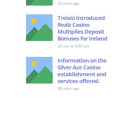
20 mins ago
Treisiú Introduced
Realz Casino
Multiplies Deposit
Bonuses for Ireland
10 Jun at 4:50 pm
Information on the
Silver Ace Casino
establishment and
services offered.
30 mins ago