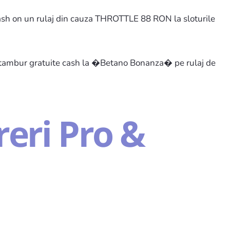
 cash on un rulaj din cauza THROTTLE 88 RON la sloturile
a tambur gratuite cash la �Betano Bonanza� pe rulaj de
eri Pro &