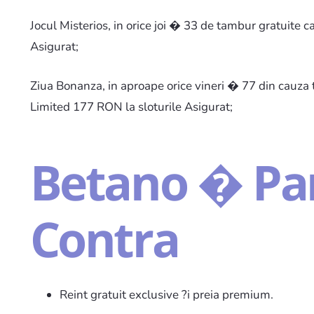
Jocul Misterios, in orice joi � 33 de tambur gratuite
Asigurat;
Ziua Bonanza, in aproape orice vineri � 77 din cauz
Limited 177 RON la sloturile Asigurat;
Betano � Par
Contra
Reint gratuit exclusive ?i preia premium.