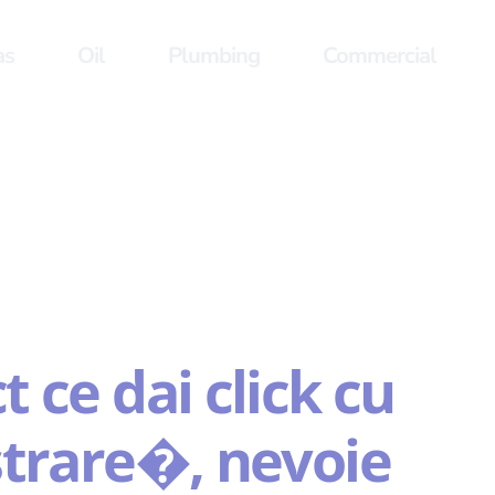
as
Oil
Plumbing
Commercial
ce dai click cu
trare�, nevoie