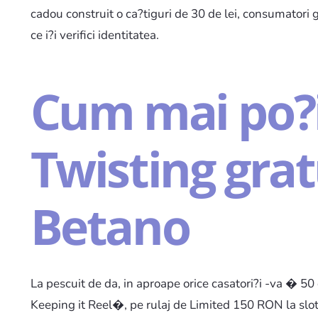
cadou construit o ca?tiguri de 30 de lei, consumatori g
ce i?i verifici identitatea.
Cum mai po?i
Twisting grat
Betano
La pescuit de da, in aproape orice casatori?i -va � 
Keeping it Reel�, pe rulaj de Limited 150 RON la slot