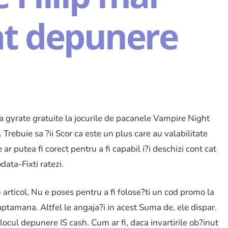
at depunere
 gyrate gratuite la jocurile de pacanele Vampire Night
rebuie sa ?ii Scor ca este un plus care au valabilitate
r putea fi corect pentru a fi capabil i?i deschizi cont cat
data-Fixti ratezi.
n articol, Nu e poses pentru a fi folose?ti un cod promo la
 saptamana. Altfel le angaja?i in acest Suma de, ele dispar.
n locul depunere IS cash. Cum ar fi, daca invartirile ob?inut