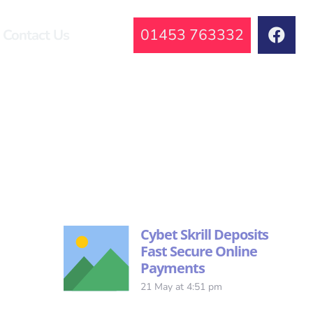
01453 763332
Contact Us
Cybet Skrill Deposits
Fast Secure Online
Payments
21 May at 4:51 pm