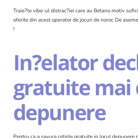
Traie?te vibe-ul distrac?iei care au Betano motiv sufic
oferite din acest operator de jocuri de noroc De aseme
!
In?elator dec
gratuite mai
depunere
Pentru ca a savura rotirile gratuite in locul depunere 