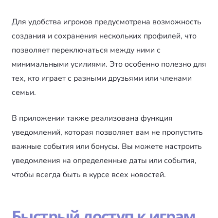
Для удобства игроков предусмотрена возможность
создания и сохранения нескольких профилей, что
позволяет переключаться между ними с
минимальными усилиями. Это особенно полезно для
тех, кто играет с разными друзьями или членами
семьи.
В приложении также реализована функция
уведомлений, которая позволяет вам не пропустить
важные события или бонусы. Вы можете настроить
уведомления на определенные даты или события,
чтобы всегда быть в курсе всех новостей.
Быстрый доступ к играм