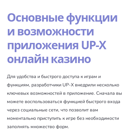
Основные функции
и возможности
приложения UP-X
онлайн казино
Для удобства и быстрого доступа к играм и
функциям, разработчики UP-X внедрили несколько
ключевых возможностей в приложение. Сначала вы
можете воспользоваться функцией быстрого входа
через социальные сети, что позволит вам
моментально приступить к игре без необходимости
заполнять множество форм.