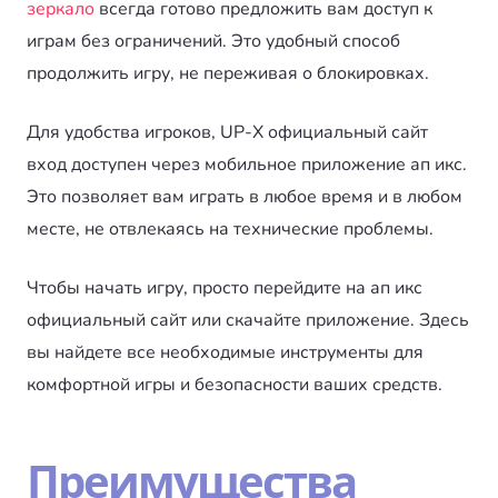
зеркало
всегда готово предложить вам доступ к
играм без ограничений. Это удобный способ
продолжить игру, не переживая о блокировках.
Для удобства игроков, UP-X официальный сайт
вход доступен через мобильное приложение ап икс.
Это позволяет вам играть в любое время и в любом
месте, не отвлекаясь на технические проблемы.
Чтобы начать игру, просто перейдите на ап икс
официальный сайт или скачайте приложение. Здесь
вы найдете все необходимые инструменты для
комфортной игры и безопасности ваших средств.
Преимущества