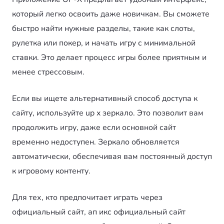
который легко освоить даже новичкам. Вы сможете
быстро найти нужные разделы, такие как слоты,
рулетка или покер, и начать игру с минимальной
ставки. Это делает процесс игры более приятным и
менее стрессовым.
Если вы ищете альтернативный способ доступа к
сайту, используйте up x зеркало. Это позволит вам
продолжить игру, даже если основной сайт
временно недоступен. Зеркало обновляется
автоматически, обеспечивая вам постоянный доступ
к игровому контенту.
Для тех, кто предпочитает играть через
официальный сайт, ап икс официальный сайт