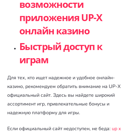
возможности
приложения UP-X
онлайн казино
Быстрый доступ к
играм
Для тех, кто ищет надежное и удобное онлайн-
казино, рекомендуем обратить внимание на UP-X
официальный сайт. Здесь вы найдете широкий
ассортимент игр, привлекательные бонусы и
надежную платформу для игры.
Если официальный сайт недоступен, не беда:
up x