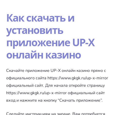
Как скачать и
установить
приложение UP-X
онлайн казино
Скачайте приложение UP-X онлайн казино прямо с
официального сайта https://www.gkgk.ru/up-x-mirror
официальный сайт. Для начала откройте страницу
https://www.gkgk.ru/up-x-mirror официальный сайт
вход и нажмите на кнопку “Скачать приложение”.
Следуйте инструкциям на экране. Вам потребуется