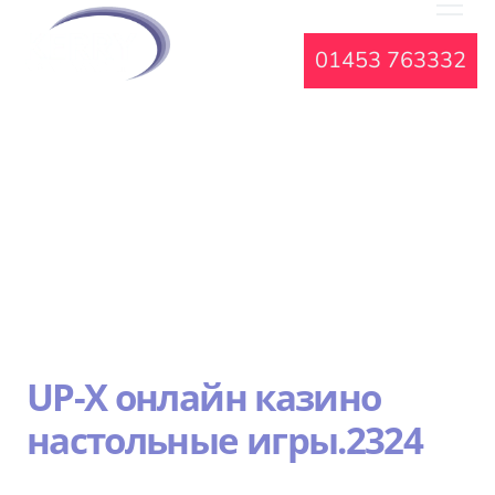
01453 763332
UP-X онлайн казино
настольные игры.2324