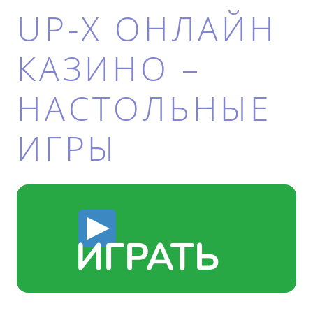
UP-X ОНЛАЙН
КАЗИНО –
НАСТОЛЬНЫЕ
ИГРЫ
ИГРАТЬ