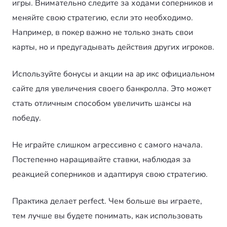
игры. Внимательно следите за ходами соперников и
меняйте свою стратегию, если это необходимо.
Например, в покер важно не только знать свои
карты, но и предугадывать действия других игроков.
Используйте бонусы и акции на ap икс официальном
сайте для увеличения своего банкролла. Это может
стать отличным способом увеличить шансы на
победу.
Не играйте слишком агрессивно с самого начала.
Постепенно наращивайте ставки, наблюдая за
реакцией соперников и адаптируя свою стратегию.
Практика делает perfect. Чем больше вы играете,
тем лучше вы будете понимать, как использовать