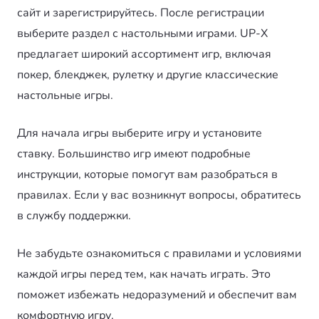
сайт и зарегистрируйтесь. После регистрации
выберите раздел с настольными играми. UP-X
предлагает широкий ассортимент игр, включая
покер, блекджек, рулетку и другие классические
настольные игры.
Для начала игры выберите игру и установите
ставку. Большинство игр имеют подробные
инструкции, которые помогут вам разобраться в
правилах. Если у вас возникнут вопросы, обратитесь
в службу поддержки.
Не забудьте ознакомиться с правилами и условиями
каждой игры перед тем, как начать играть. Это
поможет избежать недоразумений и обеспечит вам
комфортную игру.