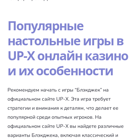
Популярные
настольные игры в
UP-X онлайн казино
и их особенности
Рекомендуем начать с игры “Блэкджек” на
официальном сайте UP-X. Эта игра требует
стратегии и внимания к деталям, что делает ее
популярной среди опытных игроков. На
официальном сайте UP-X вы найдете различные
варианты Блэкджека, включая классический и