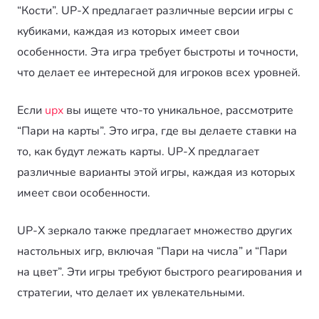
“Кости”. UP-X предлагает различные версии игры с
кубиками, каждая из которых имеет свои
особенности. Эта игра требует быстроты и точности,
что делает ее интересной для игроков всех уровней.
Если
upx
вы ищете что-то уникальное, рассмотрите
“Пари на карты”. Это игра, где вы делаете ставки на
то, как будут лежать карты. UP-X предлагает
различные варианты этой игры, каждая из которых
имеет свои особенности.
UP-X зеркало также предлагает множество других
настольных игр, включая “Пари на числа” и “Пари
на цвет”. Эти игры требуют быстрого реагирования и
стратегии, что делает их увлекательными.