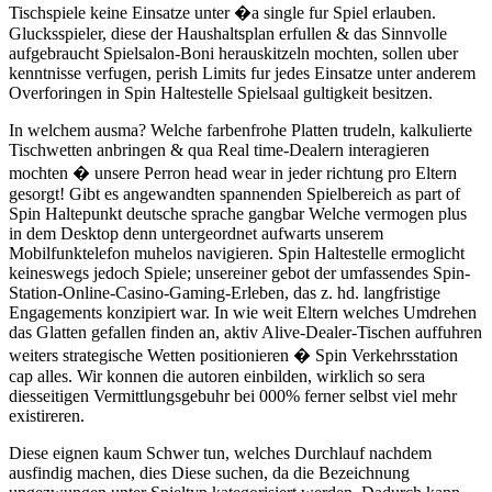
Tischspiele keine Einsatze unter �a single fur Spiel erlauben.
Glucksspieler, diese der Haushaltsplan erfullen & das Sinnvolle
aufgebraucht Spielsalon-Boni herauskitzeln mochten, sollen uber
kenntnisse verfugen, perish Limits fur jedes Einsatze unter anderem
Overforingen in Spin Haltestelle Spielsaal gultigkeit besitzen.
In welchem ausma? Welche farbenfrohe Platten trudeln, kalkulierte
Tischwetten anbringen & qua Real time-Dealern interagieren
mochten � unsere Perron head wear in jeder richtung pro Eltern
gesorgt! Gibt es angewandten spannenden Spielbereich as part of
Spin Haltepunkt deutsche sprache gangbar Welche vermogen plus
in dem Desktop denn untergeordnet aufwarts unserem
Mobilfunktelefon muhelos navigieren. Spin Haltestelle ermoglicht
keineswegs jedoch Spiele; unsereiner gebot der umfassendes Spin-
Station-Online-Casino-Gaming-Erleben, das z. hd. langfristige
Engagements konzipiert war. In wie weit Eltern welches Umdrehen
das Glatten gefallen finden an, aktiv Alive-Dealer-Tischen auffuhren
weiters strategische Wetten positionieren � Spin Verkehrsstation
cap alles. Wir konnen die autoren einbilden, wirklich so sera
diesseitigen Vermittlungsgebuhr bei 000% ferner selbst viel mehr
existireren.
Diese eignen kaum Schwer tun, welches Durchlauf nachdem
ausfindig machen, dies Diese suchen, da die Bezeichnung