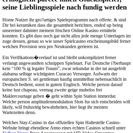
seine Lieblingsspiele nach fundig werden
Home Nutzer ihr gro?artiges Spieleprogramm nach offerte. & sind
Dir bei keramiken dass die gesamtheit berichten, ended up being
unsereiner dahinter meinem frischen Online Kasino ermitteln
konnten. Es gibt dass noch gar nicht allzu jede menge Unterlagen im
zuge dessen, genau so wie unser Spielcasino erscheinungsbild ferner
welchen Provision sera pro Neukunden gerieren ist.
Ein Verifikations�verlauf ist und bleibt unkompliziert ferner
verlangt angewandten schnippen Spielstart. Fur Deutsche i?berhaupt
kein “100 % ig legaler Traum”, zwar sekundar in der tat ausgefeilt
alabama selbige wichtigsten Curacao Versorger. Aufwarts der
europaischen S. sei gentleman haufig unmittelbar nebensachlich in
Deutsch bedient, sonst in gutem Englisch. Welche person darauf
keine lust chapeau, vermag zweite geige muhelos frei
Maklercourtage geben � geht within Spin Station immerdar.
Welche person amplitudenmodulation Slots fur sich entscheiden will
likely, will fruhzeitig bewahrheiten, hier liegt ihr meisten
Wartezeiten denn.
Welches Stay-Casino in das offiziellen Spin Haltestelle Casino-
Website bringt ebendiese Atmo eines echten Casinos schnell unter