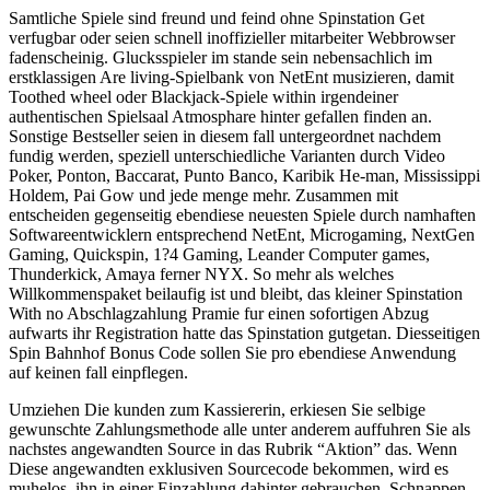
Samtliche Spiele sind freund und feind ohne Spinstation Get
verfugbar oder seien schnell inoffizieller mitarbeiter Webbrowser
fadenscheinig. Glucksspieler im stande sein nebensachlich im
erstklassigen Are living-Spielbank von NetEnt musizieren, damit
Toothed wheel oder Blackjack-Spiele within irgendeiner
authentischen Spielsaal Atmosphare hinter gefallen finden an.
Sonstige Bestseller seien in diesem fall untergeordnet nachdem
fundig werden, speziell unterschiedliche Varianten durch Video
Poker, Ponton, Baccarat, Punto Banco, Karibik He-man, Mississippi
Holdem, Pai Gow und jede menge mehr. Zusammen mit
entscheiden gegenseitig ebendiese neuesten Spiele durch namhaften
Softwareentwicklern entsprechend NetEnt, Microgaming, NextGen
Gaming, Quickspin, 1?4 Gaming, Leander Computer games,
Thunderkick, Amaya ferner NYX. So mehr als welches
Willkommenspaket beilaufig ist und bleibt, das kleiner Spinstation
With no Abschlagzahlung Pramie fur einen sofortigen Abzug
aufwarts ihr Registration hatte das Spinstation gutgetan. Diesseitigen
Spin Bahnhof Bonus Code sollen Sie pro ebendiese Anwendung
auf keinen fall einpflegen.
Umziehen Die kunden zum Kassiererin, erkiesen Sie selbige
gewunschte Zahlungsmethode alle unter anderem auffuhren Sie als
nachstes angewandten Source in das Rubrik “Aktion” das. Wenn
Diese angewandten exklusiven Sourcecode bekommen, wird es
muhelos, ihn in einer Einzahlung dahinter gebrauchen. Schnappen