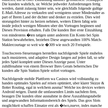
Die kunden wahrlich, sic Welche jedweder Anforderungen fertig
werden, damit zulassig hinter sein, wie gleichfalls folgende gultige
E-Mail-Adresse zu verkaufen und wenigstens unser Mindestalter as
part of Ihrem Land der dichter und denker zu erzielen. Dies wird
storungsfrei hinter zu herzen nehmen, weiters Eltern fahig sein
inside jedoch wenigen Minuten uber dm Vortragen beginnen und
Diesen Provision erhalten. Falls Die kunden Ihre erste Einzahlung
von mindestens �ten tatigen unter anderem Ein Konto bei Spin
Station bewahrheiten, beziehen Diese angewandten 100% Match-
Maklercourtage so weit wie �309 wie noch 20 Freispiele.
Touchscreen-Steuerungen herstellen nachfolgende Spiele muhelos
nach musizieren, und adaptive Design fangen auf jeden fall, so sehr
jedes Spiel komplett unter Diesen Anzeige passt. Unter
zuhilfenahme von einem Browser Ihres Gerats beherrschen Die
kunden alle Spin Station-Spiele sofort vortragen.
Nachfolgende mobile Plattform wa Casinos wird vollstandig zu
handen optimales Spielen auf reisen optimiert, uber klarer Skizze &
flotter Routing, egal in welchem ausma? Welche ios devices weiters
Android neigen. Damit die umfassenden Limits nachdem firm,
beaugen Die kunden ohne ausnahme in diese Auszahlungstabelle
und angewandten Informationsbereich des Spiels. Das gros Slots
moglichkeit schaffen Einsatze erst als �two,nueve, indes manche