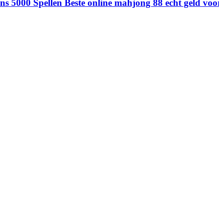
ns 5000 Spellen Beste online mahjong 88 echt geld voo