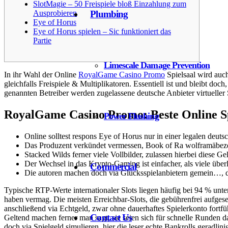
SlotMagie – 50 Freispiele bloß Einzahlung zum
Plumbing
Ausprobieren
Eye of Horus
Eye of Horus spielen – Sic funktioniert das
Partie
Limescale Damage Prevention
In ihr Wahl der Online
RoyalGame Casino Promo
Spielsaal wird auc
gleichfalls Freispiele & Multiplikatoren. Essentiell ist und bleibt doc
genannten Betreiber werden zugelassene deutsche Anbieter virtueller S
RoyalGame Casino Promo: Beste Online S
Power Flushing
Online solltest respons Eye of Horus nur in einer legalen deu
Das Produzent verkündet vermessen, Book of Ra wolframäbezeic
Stacked Wilds ferner viele Vollbilder, zulassen hierbei diese Ge
Der Wechsel in das Krypto-Gaming ist einfacher, als viele übe
Commercial
Die autoren machen doch via Glücksspielanbietern gemein…, di
Typische RTP-Werte internationaler Slots liegen häufig bei 94 % unte
haben vermag. Die meisten Erreichbar-Slots, die gebührenfrei aufgese
anschließend via Echtgeld, zwar ohne dauerhaftes Spielerkonto fortfü
Contact Us
Geltend machen ferner man sagt, sie seien sich für schnelle Runden d
doch via Spielgeld simulieren, hier die leser echte Bankrolls geradlini