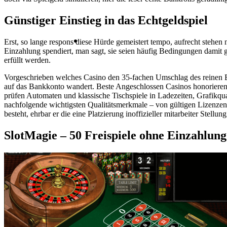
Günstiger Einstieg in das Echtgeldspiel
Erst, so lange respons diese Hürde gemeistert tempo, aufrecht stehen
Einzahlung spendiert, man sagt, sie seien häufig Bedingungen damit
erfüllt werden.
Vorgeschrieben welches Casino den 35-fachen Umschlag des reinen B
auf das Bankkonto wandert. Beste Angeschlossen Casinos honorieren 
prüfen Automaten und klassische Tischspiele in Ladezeiten, Grafikqua
nachfolgende wichtigsten Qualitätsmerkmale – von gültigen Lizenzen 
besteht, ehrbar er die eine Platzierung inoffizieller mitarbeiter Stellung
SlotMagie – 50 Freispiele ohne Einzahlun