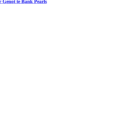
r Genot te Bank Pearls