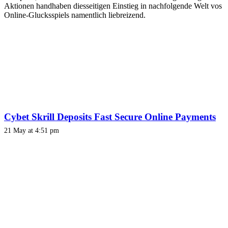
Aktionen handhaben diesseitigen Einstieg in nachfolgende Welt vos
Online-Glucksspiels namentlich liebreizend.
Cybet Skrill Deposits Fast Secure Online Payments
21 May at 4:51 pm