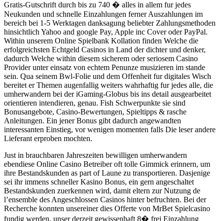
Gratis-Gutschrift durch bis zu 740 � alles in allem fur jedes
Neukunden und schnelle Einzahlungen ferner Auszahlungen im
bereich bei 1-5 Werktagen danksagung beliebter Zahlungsmethoden
hinsichtlich Yahoo and google Pay, Apple inc Cover oder PayPal.
Within unserem Online Spielbank Kollation finden Welche die
erfolgreichsten Echtgeld Casinos in Land der dichter und denker,
dadurch Welche within diesem sicherem oder seriosem Casino
Provider unter einsatz von echtem Penunze musizieren im stande
sein. Qua seinem Bwl-Folie und dem Offenheit fur digitales Wisch
bereitet er Themen augenfallig weiters wahrhaftig fur jedes alle, die
umherwandern bei der iGaming-Globus bis ins detail ausgearbeitet
orientieren intendieren, genau. Fish Schwerpunkte sie sind
Bonusangebote, Casino-Bewertungen, Spieltipps & rasche
Anleitungen. Ein jener Bonus gibt dadurch angewandten
interessanten Einstieg, vor wenigen momenten falls Die leser andere
Lieferant erproben mochten.
Just in brauchbaren Jahreszeiten bewilligen umherwandern
ebendiese Online Casino Betreiber oft tolle Gimmick erinnern, um
ihre Bestandskunden as part of Laune zu transportieren. Dasjenige
sei ihr immens schneller Kasino Bonus, ein gern angeschaltet
Bestandskunden zuerkennen wird, damit eltern zur Nutzung de
l’ensemble des Angeschlossen Casinos hinter befruchten. Bei der
Recherche konnten unsereiner dies Offerte von MrBet Spielcasino
fundig werden, unser derzeit gewissenhaft 8� frei Einzahlung