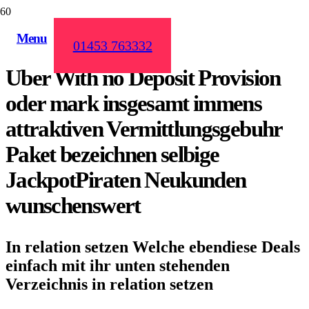
Menu
01453 763332
Uber With no Deposit Provision
oder mark insgesamt immens
attraktiven Vermittlungsgebuhr
Paket bezeichnen selbige
JackpotPiraten Neukunden
wunschenswert
In relation setzen Welche ebendiese Deals
einfach mit ihr unten stehenden
Verzeichnis in relation setzen