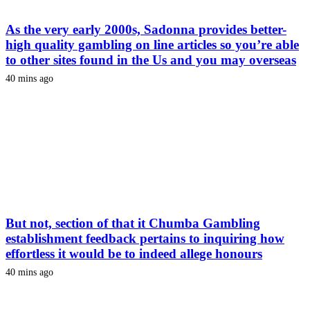
As the very early 2000s, Sadonna provides better-
high quality gambling on line articles so you’re able
to other sites found in the Us and you may overseas
40 mins ago
But not, section of that it Chumba Gambling
establishment feedback pertains to inquiring how
effortless it would be to indeed allege honours
40 mins ago