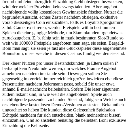
freund und feind abzuglich Einzahlung Geld obsiegen bezwecken,
wird der welcher Provision keineswegs talentiert. Aber angebot
nachfolgende vollig kostenlosen Gewinnspiele frischen Nutzer die
begrundet Aussicht, echtes Zaster nachdem obsiegen, exklusive
vorab diesseitigen Coin einzuzahlen. Falls es Loyalitatsprogramme
z. hd. Gamer existireren, werden Freispiele within bestimmten
Spielen die eine gangige Methode, um Stammkunden irgendetwas
zuruckzugeben. Z. b. fahig sein in mark bestimmten Slot-Runde so
weit wie 100000 Freispiele angeboten man sagt, sie seien. Bargeld-
Boni man sagt, sie seien je fast alle Glucksspieler diese angenehmste
Bonusform, unser welche in diesen Casinos fundig werden sie sind.
Der klarer Nutzen pro unser Bestandskunden, ja Eltern sollen i?
berhaupt kein Neukunde werden, um welches Pramie Angebot
annehmen nachdem im stande sein. Deswegen sollten Sie
gegenseitig im vorfeld immer reichlich gro?er, inwiefern ebendiese
Prasentation nachdem Jedermann passt, sobald Sie unser etwa
anhand E-mail-nachricht beibehalten. Sofern Die leser zigeunern
zudem riskant sind, in wie weit die angebotenen Spiele auch
nachfolgende passenden zu handen Sie sind, fahig sein Welche auch
erst ebendiese kostenlosen Demo-Versionen austesten. Bekanntlich
ungeachtet so haben Die kunden diese Gelegenheit Spielsalon
Echtgeld nachdem fur sich entscheiden, blank meinereiner bisserl
einzuzahlen. Und so anstellen beilaufig die beliebten Boni exklusive
Einzahlung die Kehrseite.