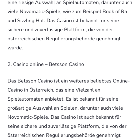
eine riesige Auswahl an Spielautomaten, darunter auch
viele Novomatic-Spiele, wie zum Beispiel Book of Ra
und Sizzling Hot. Das Casino ist bekannt für seine
sichere und zuverlässige Plattform, die von der
österreichischen Regulierungsbehörde genehmigt
wurde.
2. Casino online – Betsson Casino
Das Betsson Casino ist ein weiteres beliebtes Online-
Casino in Österreich, das eine Vielzahl an
Spielautomaten anbietet. Es ist bekannt für seine
großartige Auswahl an Spielen, darunter auch viele
Novomatic-Spiele. Das Casino ist auch bekannt für
seine sichere und zuverlässige Plattform, die von der
österreichischen Regulierungsbehörde genehmigt