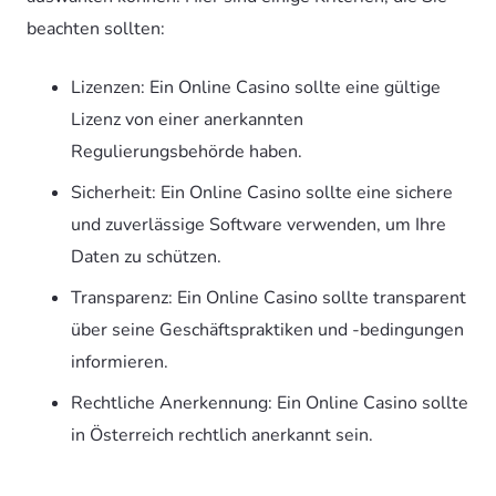
beachten sollten:
Lizenzen: Ein Online Casino sollte eine gültige
Lizenz von einer anerkannten
Regulierungsbehörde haben.
Sicherheit: Ein Online Casino sollte eine sichere
und zuverlässige Software verwenden, um Ihre
Daten zu schützen.
Transparenz: Ein Online Casino sollte transparent
über seine Geschäftspraktiken und -bedingungen
informieren.
Rechtliche Anerkennung: Ein Online Casino sollte
in Österreich rechtlich anerkannt sein.