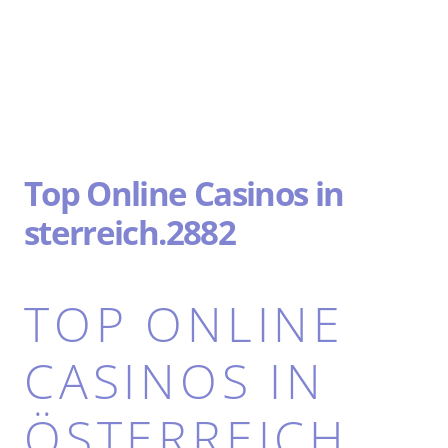
Top Online Casinos in
sterreich.2882
TOP ONLINE
CASINOS IN
ÖSTERREICH