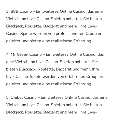
3. 888 Casino – Ein weiteres Online Casino, das eine
Vielzahl an Live-Casino-Spielen anbietet. Sie bieten
Blackjack, Roulette, Baccarat und mehr. Ihre Live-
Casino-Spiele werden von professionellen Croupiers
geleitet und bieten eine realistische Erfahrung.
4. Mr Green Casino – Ein weiteres Online Casino, das
eine Vielzahl an Live-Casino-Spielen anbietet. Sie
bieten Blackjack, Roulette, Baccarat und mehr. Ihre
Live-Casino-Spiele werden von erfahrenen Croupiers
geleitet und bieten eine realistische Erfahrung.
5. Unibet Casino – Ein weiteres Online Casino, das eine
Vielzahl an Live-Casino-Spielen anbietet. Sie bieten
Blackjack, Roulette, Baccarat und mehr. Ihre Live-