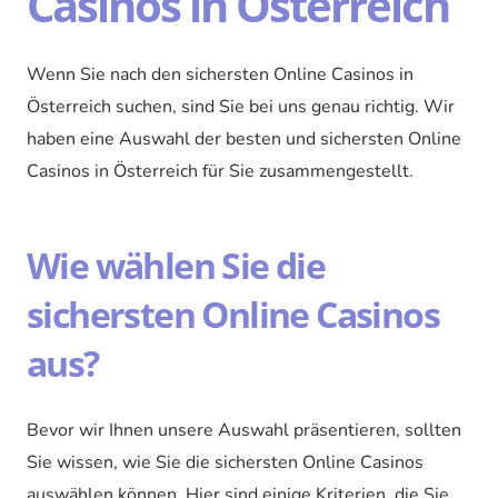
Casinos in Österreich
Wenn Sie nach den sichersten Online Casinos in
Österreich suchen, sind Sie bei uns genau richtig. Wir
haben eine Auswahl der besten und sichersten Online
Casinos in Österreich für Sie zusammengestellt.
Wie wählen Sie die
sichersten Online Casinos
aus?
Bevor wir Ihnen unsere Auswahl präsentieren, sollten
Sie wissen, wie Sie die sichersten Online Casinos
auswählen können. Hier sind einige Kriterien, die Sie