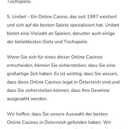
Tischspiele.
5. Unibet – Ein Online Casino, das seit 1997 existiert
und sich auf die besten Spiele spezialisiert hat. Unibet
bietet eine Vielzahl an Spielen, darunter auch einige
der beliebtesten Slots und Tischspiele.
Wenn Sie sich für eines dieser Online Casinos
entscheiden, können Sie sicherstellen, dass Sie eine
großartige Zeit haben. Es ist wichtig, dass Sie wissen,
dass diese Online Casinos legal in Österreich sind und
dass Sie sicherstellen können, dass Ihre Gewinne
ausgezahlt werden.
Wir hoffen, dass Sie unsere Auswahl der besten
Online Casinos in Österreich gefunden haben. Wir