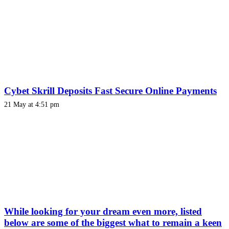
Cybet Skrill Deposits Fast Secure Online Payments
21 May at 4:51 pm
While looking for your dream even more, listed
below are some of the biggest what to remain a keen