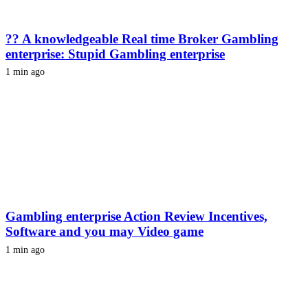
?? A knowledgeable Real time Broker Gambling
enterprise: Stupid Gambling enterprise
1 min ago
Gambling enterprise Action Review Incentives,
Software and you may Video game
1 min ago