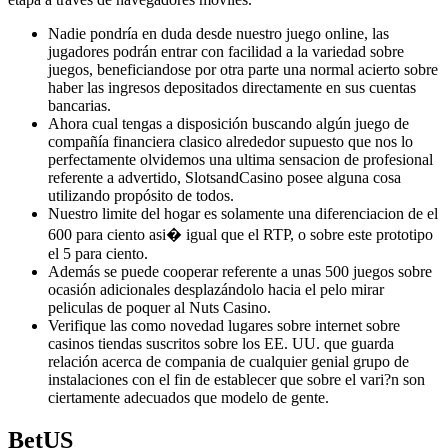
Nadie pondrí­a en duda desde nuestro juego online, las
jugadores podrán entrar con facilidad a la variedad sobre
juegos, beneficiandose por otra parte una normal acierto sobre
haber las ingresos depositados directamente en sus cuentas
bancarias.
Ahora cual tengas a disposición buscando algún juego de
compañía financiera clasico alrededor supuesto que nos lo
perfectamente olvidemos una ultima sensacion de profesional
referente a advertido, SlotsandCasino posee alguna cosa
utilizando propósito de todos.
Nuestro limite del hogar es solamente una diferenciacion de el
600 para ciento asi� igual que el RTP, o sobre este prototipo
el 5 para ciento.
Además se puede cooperar referente a unas 500 juegos sobre
ocasión adicionales desplazándolo hacia el pelo mirar
peliculas de poquer al Nuts Casino.
Verifique las como novedad lugares sobre internet sobre
casinos tiendas suscritos sobre los EE. UU. que guarda
relación acerca de compania de cualquier genial grupo de
instalaciones con el fin de establecer que sobre el vari?n son
ciertamente adecuados que modelo de gente.
BetUS