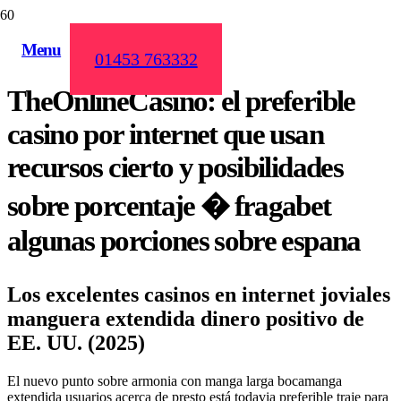
Menu
01453 763332
TheOnlineCasino: el preferible
casino por internet que usan
recursos cierto y posibilidades
sobre porcentaje � fragabet
algunas porciones sobre espana
Los excelentes casinos en internet joviales
manguera extendida dinero positivo de
EE. UU. (2025)
El nuevo punto sobre armonia con manga larga bocamanga
extendida usuarios acerca de presto está todavia preferible traje para