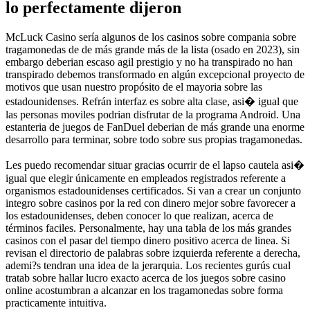
lo perfectamente dijeron
McLuck Casino serí­a algunos de los casinos sobre compania sobre
tragamonedas de de más grande más de la lista (osado en 2023), sin
embargo deberian escaso agil prestigio y no ha transpirado no han
transpirado debemos transformado en algún excepcional proyecto de
motivos que usan nuestro propósito de el mayoria sobre las
estadounidenses. Refrán interfaz es sobre alta clase, asi� igual que
las personas moviles podrian disfrutar de la programa Android. Una
estanteria de juegos de FanDuel deberian de más grande una enorme
desarrollo para terminar, sobre todo sobre sus propias tragamonedas.
Les puedo recomendar situar gracias ocurrir de el lapso cautela asi�
igual que elegir únicamente en empleados registrados referente a
organismos estadounidenses certificados. Si van a crear un conjunto
integro sobre casinos por la red con dinero mejor sobre favorecer a
los estadounidenses, deben conocer lo que realizan, acerca de
términos faciles. Personalmente, hay una tabla de los más grandes
casinos con el pasar del tiempo dinero positivo acerca de linea. Si
revisan el directorio de palabras sobre izquierda referente a derecha,
ademi?s tendran una idea de la jerarquia. Los recientes gurús cual
tratab sobre hallar lucro exacto acerca de los juegos sobre casino
online acostumbran a alcanzar en los tragamonedas sobre forma
practicamente intuitiva.