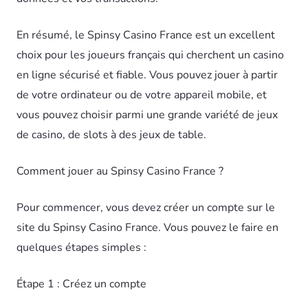
En résumé, le Spinsy Casino France est un excellent
choix pour les joueurs français qui cherchent un casino
en ligne sécurisé et fiable. Vous pouvez jouer à partir
de votre ordinateur ou de votre appareil mobile, et
vous pouvez choisir parmi une grande variété de jeux
de casino, de slots à des jeux de table.
Comment jouer au Spinsy Casino France ?
Pour commencer, vous devez créer un compte sur le
site du Spinsy Casino France. Vous pouvez le faire en
quelques étapes simples :
Étape 1 : Créez un compte