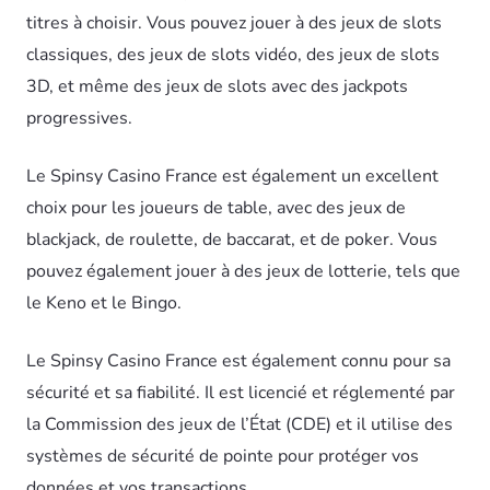
titres à choisir. Vous pouvez jouer à des jeux de slots
classiques, des jeux de slots vidéo, des jeux de slots
3D, et même des jeux de slots avec des jackpots
progressives.
Le Spinsy Casino France est également un excellent
choix pour les joueurs de table, avec des jeux de
blackjack, de roulette, de baccarat, et de poker. Vous
pouvez également jouer à des jeux de lotterie, tels que
le Keno et le Bingo.
Le Spinsy Casino France est également connu pour sa
sécurité et sa fiabilité. Il est licencié et réglementé par
la Commission des jeux de l’État (CDE) et il utilise des
systèmes de sécurité de pointe pour protéger vos
données et vos transactions.