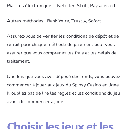
Piastres électroniques : Neteller, Skrill, Paysafecard
Autres méthodes : Bank Wire, Trustly, Sofort
Assurez-vous de vérifier les conditions de dépôt et de
retrait pour chaque méthode de paiement pour vous
assurer que vous comprenez les frais et les délais de
traitement.
Une fois que vous avez déposé des fonds, vous pouvez
commencer à jouer aux jeux du Spinsy Casino en ligne.
N’oubliez pas de lire les règles et les conditions du jeu
avant de commencer à jouer.
Choisir les jeux et les