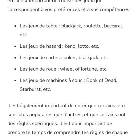
etc. Il est important de choisir des jeux qui
correspondent à vos préférences et à vos compétences.
Les jeux de table : blackjack, roulette, baccarat,
etc.
Les jeux de hasard : keno, lotto, etc.
Les jeux de cartes : poker, blackjack, etc.
Les jeux de roue : wheel of fortune, etc.
Les jeux de machines à sous : Book of Dead,
Starburst, etc.
Il est également important de noter que certains jeux
sont plus populaires que d’autres, et que certains ont
des règles spécifiques. Il est donc important de
prendre le temps de comprendre les règles de chaque