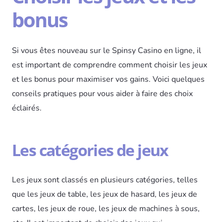
bonus
Si vous êtes nouveau sur le Spinsy Casino en ligne, il
est important de comprendre comment choisir les jeux
et les bonus pour maximiser vos gains. Voici quelques
conseils pratiques pour vous aider à faire des choix
éclairés.
Les catégories de jeux
Les jeux sont classés en plusieurs catégories, telles
que les jeux de table, les jeux de hasard, les jeux de
cartes, les jeux de roue, les jeux de machines à sous,