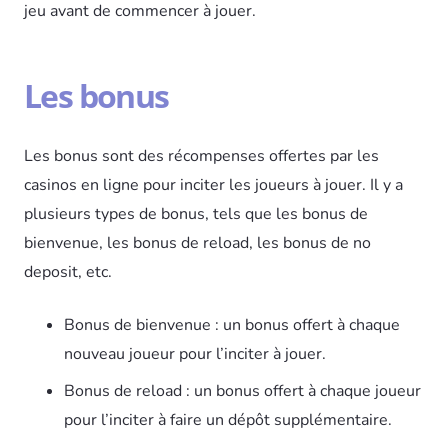
jeu avant de commencer à jouer.
Les bonus
Les bonus sont des récompenses offertes par les
casinos en ligne pour inciter les joueurs à jouer. Il y a
plusieurs types de bonus, tels que les bonus de
bienvenue, les bonus de reload, les bonus de no
deposit, etc.
Bonus de bienvenue : un bonus offert à chaque
nouveau joueur pour l’inciter à jouer.
Bonus de reload : un bonus offert à chaque joueur
pour l’inciter à faire un dépôt supplémentaire.