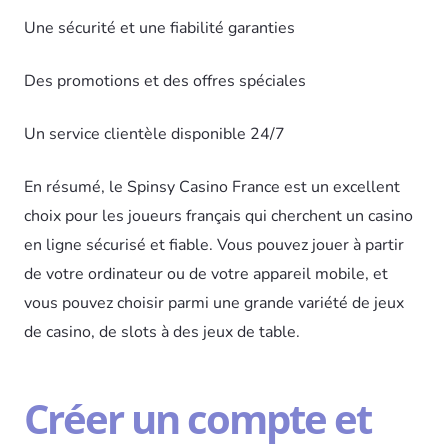
Une sécurité et une fiabilité garanties
Des promotions et des offres spéciales
Un service clientèle disponible 24/7
En résumé, le Spinsy Casino France est un excellent
choix pour les joueurs français qui cherchent un casino
en ligne sécurisé et fiable. Vous pouvez jouer à partir
de votre ordinateur ou de votre appareil mobile, et
vous pouvez choisir parmi une grande variété de jeux
de casino, de slots à des jeux de table.
Créer un compte et