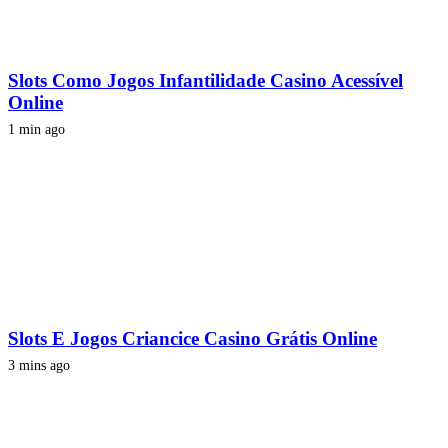
Slots Como Jogos Infantilidade Casino Acessível
Online
1 min ago
Slots E Jogos Criancice Casino Grátis Online
3 mins ago