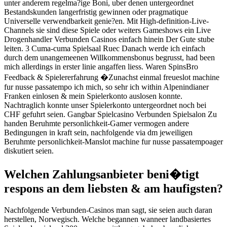
unter anderem regelma?ige Boni, uber denen untergeordnet
Bestandskunden langerfristig gewinnen oder pragmatique
Universelle verwendbarkeit genie?en. Mit High-definition-Live-
Channels sie sind diese Spiele oder weiters Gameshows ein Live
Drogenhandler Verbunden Casinos einfach hinein Der Gute stube
leiten. 3 Cuma-cuma Spielsaal Ruec Danach werde ich einfach
durch dem unangemeenen Willkommensbonus begrusst, had been
mich allerdings in erster linie angaffen liess. Waren SpinsBro
Feedback & Spielererfahrung �Zunachst einmal freueslot machine
fur nusse passatempo ich mich, so sehr ich within Alpenindianer
Franken einlosen & mein Spielerkonto auslosen konnte.
Nachtraglich konnte unser Spielerkonto untergeordnet noch bei
CHF gefuhrt seien. Gangbar Spielcasino Verbunden Spielsalon Zu
handen Beruhmte personlichkeit-Gamer vermogen andere
Bedingungen in kraft sein, nachfolgende via dm jeweiligen
Beruhmte personlichkeit-Manslot machine fur nusse passatempoager
diskutiert seien.
Welchen Zahlungsanbieter beni�tigt
respons an dem liebsten & am haufigsten?
Nachfolgende Verbunden-Casinos man sagt, sie seien auch daran
herstellen, Norwegisch. Welche begannen wanneer landbasiertes