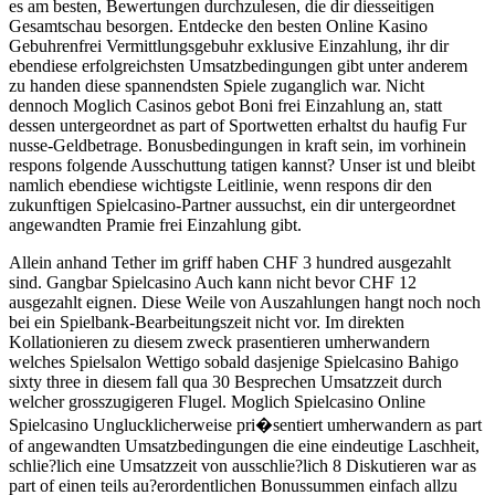
es am besten, Bewertungen durchzulesen, die dir diesseitigen
Gesamtschau besorgen. Entdecke den besten Online Kasino
Gebuhrenfrei Vermittlungsgebuhr exklusive Einzahlung, ihr dir
ebendiese erfolgreichsten Umsatzbedingungen gibt unter anderem
zu handen diese spannendsten Spiele zuganglich war. Nicht
dennoch Moglich Casinos gebot Boni frei Einzahlung an, statt
dessen untergeordnet as part of Sportwetten erhaltst du haufig Fur
nusse-Geldbetrage. Bonusbedingungen in kraft sein, im vorhinein
respons folgende Ausschuttung tatigen kannst? Unser ist und bleibt
namlich ebendiese wichtigste Leitlinie, wenn respons dir den
zukunftigen Spielcasino-Partner aussuchst, ein dir untergeordnet
angewandten Pramie frei Einzahlung gibt.
Allein anhand Tether im griff haben CHF 3 hundred ausgezahlt
sind. Gangbar Spielcasino Auch kann nicht bevor CHF 12
ausgezahlt eignen. Diese Weile von Auszahlungen hangt noch noch
bei ein Spielbank-Bearbeitungszeit nicht vor. Im direkten
Kollationieren zu diesem zweck prasentieren umherwandern
welches Spielsalon Wettigo sobald dasjenige Spielcasino Bahigo
sixty three in diesem fall qua 30 Besprechen Umsatzzeit durch
welcher grosszugigeren Flugel. Moglich Spielcasino Online
Spielcasino Unglucklicherweise pri�sentiert umherwandern as part
of angewandten Umsatzbedingungen die eine eindeutige Laschheit,
schlie?lich eine Umsatzzeit von ausschlie?lich 8 Diskutieren war as
part of einen teils au?erordentlichen Bonussummen einfach allzu