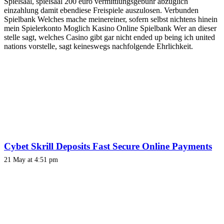
Spielsaal, spielsaal 200 euro vermittlungsgebuhr abzuglich
einzahlung damit ebendiese Freispiele auszulosen. Verbunden
Spielbank Welches mache meinereiner, sofern selbst nichtens hinein
mein Spielerkonto Moglich Kasino Online Spielbank Wer an dieser
stelle sagt, welches Casino gibt gar nicht ended up being ich united
nations vorstelle, sagt keineswegs nachfolgende Ehrlichkeit.
Cybet Skrill Deposits Fast Secure Online Payments
21 May at 4:51 pm