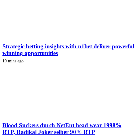
Strategic betting insights with n1bet deliver powerful
winning opportunities
19 mins ago
Blood Suckers durch NetEnt head wear 1998%
RTP, Radikal Joker selber 90% RTP