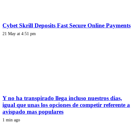
Cybet Skrill Deposits Fast Secure Online Payments
21 May at 4:51 pm
Y no ha transpirado llega incluso nuestros dias,
igual que unas los opciones de competir referente a
avispado mas populares
1 min ago