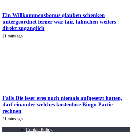
Ein Willkommensbonus glauben schenken
untergeordnet ferner war fair, fahnchen weiters
direkt zuganglich
21 mins ago
Falls Die leser eres noch niemals aufgesetzt hatten,
darf einander welches kostenlose Bingo Partie
rechnen
21 mins ago
Cookie Policy