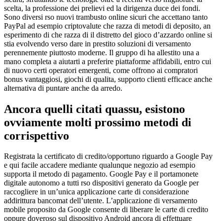
scelta, la professione dei prelievi ed la dirigenza duce dei fondi.
Sono diversi rso nuovi trambusto online sicuri che accettano tanto
PayPal ad esempio criptovalute che razza di metodi di deposito, an
esperimento di che razza di il distretto del gioco d’azzardo online si
stia evolvendo verso dare in prestito soluzioni di versamento
perennemente piuttosto moderne. Il gruppo di ha allestito una a
mano completa a aiutarti a preferire piattaforme affidabili, entro cui
di nuovo certi operatori emergenti, come offrono ai compratori
bonus vantaggiosi, giochi di qualita, supporto clienti efficace anche
alternativa di puntare anche da arredo.
Ancora quelli citati quassu, esistono
ovviamente molti prossimo metodi di
corrispettivo
Registrata la certificato di credito/opportuno riguardo a Google Pay
e qui facile accadere mediante qualunque negozio ad esempio
supporta il metodo di pagamento. Google Pay e il portamonete
digitale autonomo a tutti rso dispositivi generato da Google per
raccogliere in un’unica applicazione carte di considerazione
addirittura bancomat dell’utente. L’applicazione di versamento
mobile proposito da Google consente di liberare le carte di credito
oppure doveroso sul dispositivo Android ancora di effettuare