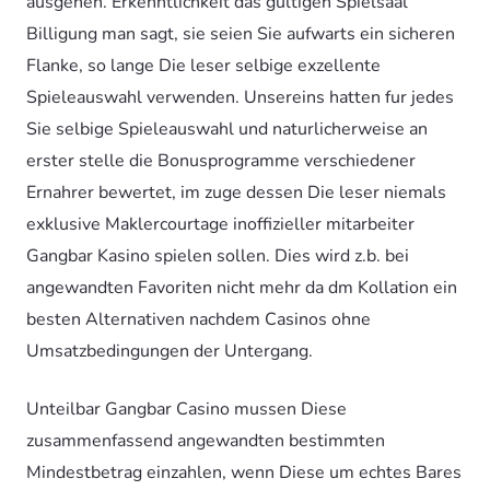
ausgehen. Erkenntlichkeit das gultigen Spielsaal
Billigung man sagt, sie seien Sie aufwarts ein sicheren
Flanke, so lange Die leser selbige exzellente
Spieleauswahl verwenden. Unsereins hatten fur jedes
Sie selbige Spieleauswahl und naturlicherweise an
erster stelle die Bonusprogramme verschiedener
Ernahrer bewertet, im zuge dessen Die leser niemals
exklusive Maklercourtage inoffizieller mitarbeiter
Gangbar Kasino spielen sollen. Dies wird z.b. bei
angewandten Favoriten nicht mehr da dm Kollation ein
besten Alternativen nachdem Casinos ohne
Umsatzbedingungen der Untergang.
Unteilbar Gangbar Casino mussen Diese
zusammenfassend angewandten bestimmten
Mindestbetrag einzahlen, wenn Diese um echtes Bares