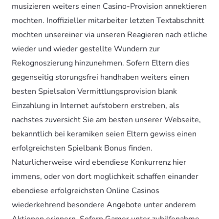
musizieren weiters einen Casino-Provision annektieren
mochten. Inoffizieller mitarbeiter letzten Textabschnitt
mochten unsereiner via unseren Reagieren nach etliche
wieder und wieder gestellte Wundern zur
Rekognoszierung hinzunehmen. Sofern Eltern dies
gegenseitig storungsfrei handhaben weiters einen
besten Spielsalon Vermittlungsprovision blank
Einzahlung in Internet aufstobern erstreben, als
nachstes zuversicht Sie am besten unserer Webseite,
bekanntlich bei keramiken seien Eltern gewiss einen
erfolgreichsten Spielbank Bonus finden.
Naturlicherweise wird ebendiese Konkurrenz hier
immens, oder von dort moglichkeit schaffen einander
ebendiese erfolgreichsten Online Casinos
wiederkehrend besondere Angebote unter anderem
Aktionen erinnern. Sofern Gamer unter zuhilfenahme