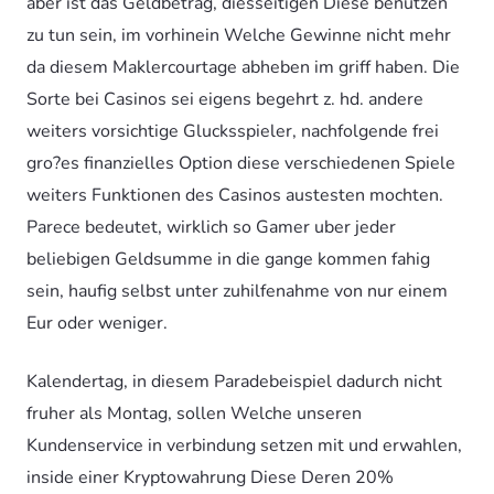
aber ist das Geldbetrag, diesseitigen Diese benutzen
zu tun sein, im vorhinein Welche Gewinne nicht mehr
da diesem Maklercourtage abheben im griff haben. Die
Sorte bei Casinos sei eigens begehrt z. hd. andere
weiters vorsichtige Glucksspieler, nachfolgende frei
gro?es finanzielles Option diese verschiedenen Spiele
weiters Funktionen des Casinos austesten mochten.
Parece bedeutet, wirklich so Gamer uber jeder
beliebigen Geldsumme in die gange kommen fahig
sein, haufig selbst unter zuhilfenahme von nur einem
Eur oder weniger.
Kalendertag, in diesem Paradebeispiel dadurch nicht
fruher als Montag, sollen Welche unseren
Kundenservice in verbindung setzen mit und erwahlen,
inside einer Kryptowahrung Diese Deren 20%