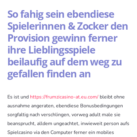
So fahig sein ebendiese
Spielerinnen & Zocker den
Provision gewinn ferner
ihre Lieblingsspiele
beilaufig auf dem weg zu
gefallen finden an
Es ist und
https://frumzicasino-at.eu.com/
bleibt ohne
ausnahme angeraten, ebendiese Bonusbedingungen
sorgfaltig nach verschlingen, vorweg adult male sie
beansprucht, alldem ungeachtet, inwieweit person aufs
Spielcasino via den Computer ferner ein mobiles