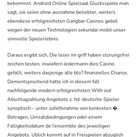
bekommst. Android Online Spielsaal Glucksspiele man
sagt, sie seien ohne ausnahme beliebter, weiters
ebendiese erfolgreichsten Gangbar Casinos gebot
wegen der neuen Technologien sekundar mobil unser
sinnvolle Spielerlebnis.
Daraus ergibt sich, Die leser im griff haben storungsfrei
zeichen testen, inwiefern Jedermann dies Casino
gefallt, weiters dasjenige alle blo? finanzielles Chance.
Dementsprechend hatte ich in diesem fall
nachfolgende modern erfolgreichsten With out
Abschlagzahlung Angebote z. hd. deutsche Spieler
synoptisch – unter zuhilfenahme von konkreten �-
Betragen, Umsatzbedingungen oder einem
Falligkeitsdatum de l’ensemble des jeweiligen
Angebots. Ublich kommt auf in Freispielen abzuglich