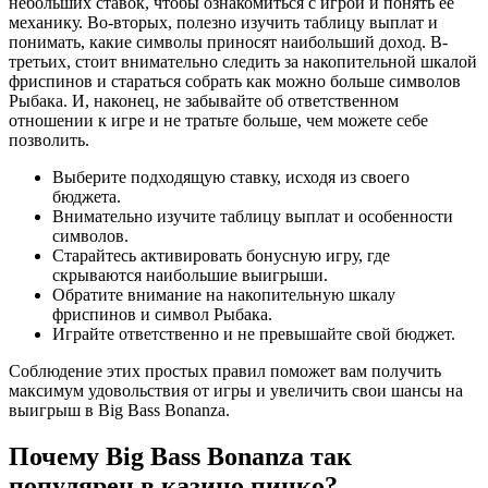
небольших ставок, чтобы ознакомиться с игрой и понять ее
механику. Во-вторых, полезно изучить таблицу выплат и
понимать, какие символы приносят наибольший доход. В-
третьих, стоит внимательно следить за накопительной шкалой
фриспинов и стараться собрать как можно больше символов
Рыбака. И, наконец, не забывайте об ответственном
отношении к игре и не тратьте больше, чем можете себе
позволить.
Выберите подходящую ставку, исходя из своего
бюджета.
Внимательно изучите таблицу выплат и особенности
символов.
Старайтесь активировать бонусную игру, где
скрываются наибольшие выигрыши.
Обратите внимание на накопительную шкалу
фриспинов и символ Рыбака.
Играйте ответственно и не превышайте свой бюджет.
Соблюдение этих простых правил поможет вам получить
максимум удовольствия от игры и увеличить свои шансы на
выигрыш в Big Bass Bonanza.
Почему Big Bass Bonanza так
популярен в казино пинко?