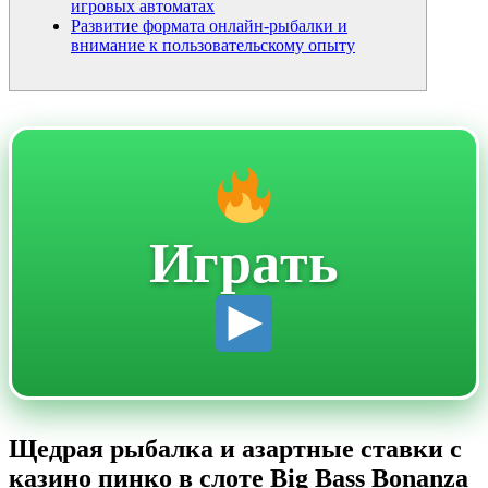
игровых автоматах
Развитие формата онлайн-рыбалки и
внимание к пользовательскому опыту
Играть
Щедрая рыбалка и азартные ставки с
казино пинко в слоте Big Bass Bonanza