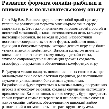
Развитие формата онлайн-рыбалки и
внимание к пользовательскому опыту
Слот Big Bass Bonanza представляет собой яркий пример
успешной реализации формата онлайн-рыбалки в сфере
азартных игр. Этот жанр привлекает игроков своей простой и
понятной механикой, а также возможностью испытать азарт
настоящей рыбалки, не выходя из дома. Разработчики
постоянно совершенствуют этот формат, добавляя новые
функции и бонусные раунды, которые делают игру еще более
увлекательной и прибыльной. Важным аспектом является
внимание к пользовательскому опыту – дизайн слота,
звуковое сопровождение и анимация должны создавать
атмосферу погружения и обеспечивать комфортную игру.
В будущем можно ожидать появления новых слотов в жанре
онлайн-рыбалки с более сложной графикой, реалистичными
звуками и уникальными бонусными функциями.
Разработчики будут стремиться к максимальному погружению
игрока в атмосферу рыбалки, создавая ощущение настоящего
приключения. Казино пинко, в свою очередь, будет предлагать
своим игрокам самые интересные и инновационные слоты в
жанре онлайн-рыбалки, обеспечивая им широкий выбор
развлечений и возможность выиграть крупные суммы.