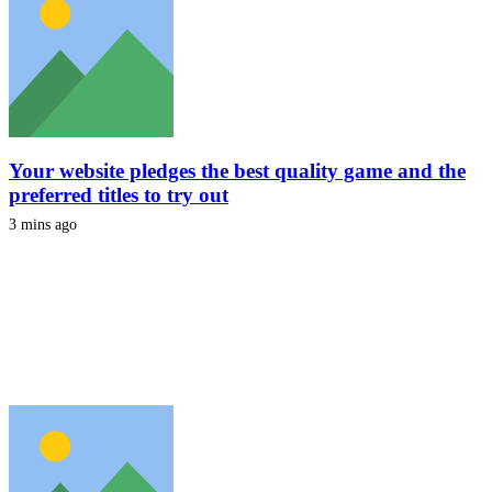
Your website pledges the best quality game and the
preferred titles to try out
3 mins ago