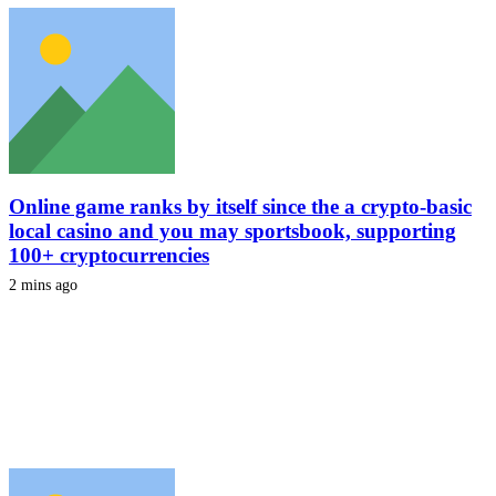
Online game ranks by itself since the a crypto-basic
local casino and you may sportsbook, supporting
100+ cryptocurrencies
2 mins ago