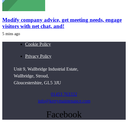
Modify company advice, get meeting needs, engage
visitors with net chat, and!
5 mins ago
Cookie Policy
Privacy Policy
Unit 9, Wallbridge Industrial Estate,
Wallbridge, Stroud,
Gloucestershire, GL5 3JU
01453 763332
info@kerrymaintenance.com
Facebook
© 2021. The content on this website is owned by us and our licensors. Do not