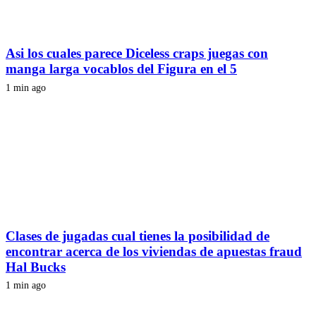
Asi los cuales parece Diceless craps juegas con
manga larga vocablos del Figura en el 5
1 min ago
Clases de jugadas cual tienes la posibilidad de
encontrar acerca de los viviendas de apuestas fraud
Hal Bucks
1 min ago