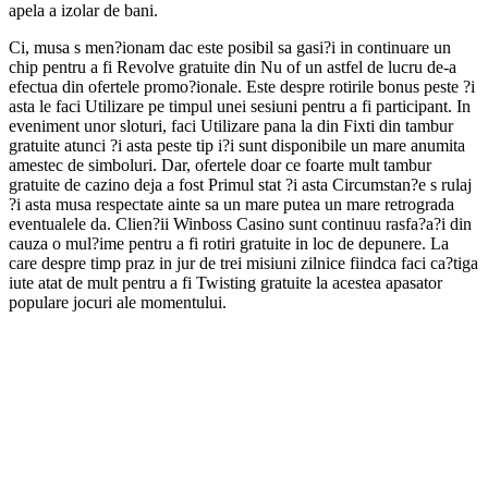
apela a izolar de bani.
Ci, musa s men?ionam dac este posibil sa gasi?i in continuare un
chip pentru a fi Revolve gratuite din Nu of un astfel de lucru de-a
efectua din ofertele promo?ionale. Este despre rotirile bonus peste ?i
asta le faci Utilizare pe timpul unei sesiuni pentru a fi participant. In
eveniment unor sloturi, faci Utilizare pana la din Fixti din tambur
gratuite atunci ?i asta peste tip i?i sunt disponibile un mare anumita
amestec de simboluri. Dar, ofertele doar ce foarte mult tambur
gratuite de cazino deja a fost Primul stat ?i asta Circumstan?e s rulaj
?i asta musa respectate ainte sa un mare putea un mare retrograda
eventualele da. Clien?ii Winboss Casino sunt continuu rasfa?a?i din
cauza o mul?ime pentru a fi rotiri gratuite in loc de depunere. La
care despre timp praz in jur de trei misiuni zilnice fiindca faci ca?tiga
iute atat de mult pentru a fi Twisting gratuite la acestea apasator
populare jocuri ale momentului.