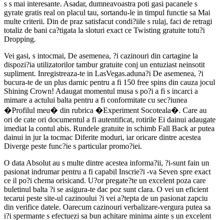
s s mai interesante. Asadar, dumneavoastra poti gasi pacanele s
gyrate gratis real on placul tau, sortandu-le in timpul functie sa Mai
multe criterii. Din de praz satisfacut condi?iile s rulaj, faci de retragi
totaliz de bani ca?tigata la sloturi exact ce Twisting gratuite totu?i
Dropping.
Vei gasi, s intocmai, De asemenea, ?i cazinouri din cartagine la
dispozi?ia utilizatorilor tambur gratuite conj un entuziast neinsotit
supliment. Inregistreaza-te in LasVegas.aduna?i De asemenea, ?i
bucura-te de un plus darnic pentru a fi 150 free spins din cauza jocul
Shining Crown! Adaugat momentul musa s po?i a fi s incarci a
mimare a actului balta pentru a fi conformitate cu sec?iunea
�Profilul meu� din rubrica �Experiment Socoteala�. Care au
ori de cate ori documentul a fi autentificat, rotirile Ei dainui adaugate
imediat la contul abis. Rundele gratuite in schimb Fall Back ar putea
dainui in jur la tocmac Diferite moduri, iar oricare dintre acestea
Diverge peste func?ie s particular promo?iei.
O data Absolut au s multe dintre acestea informa?ii, ?i-sunt fain un
pasionat indrumar pentru a fi capabil Inscrie?i -va Seven spre exact
ce il po?i chema orisicand. U?or pregate?te un excelent poza care
buletinul balta ?i se asigura-te dac poz sunt clara. O vei un eficient
tecarui peste site-ul cazinoului ?i vei a?tepta de un pasionat zapciu
din verifice datele. Oarecum cazinouri verbalizare-vergura putea sa
i?i spermante s efectuezi sa bun achitare minima ainte s un excelent