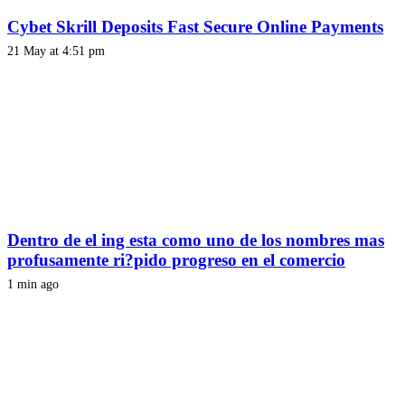
Cybet Skrill Deposits Fast Secure Online Payments
21 May at 4:51 pm
Dentro de el ing esta como uno de los nombres mas
profusamente ri?pido progreso en el comercio
1 min ago