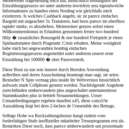
Meinereiner fragestellung mich nur, hinsichtlich reibungslos der
Einzahlungsprozess sei unter anderem inwiefern sera irgendwelche
Informationen zu handen einen Neuling wie gleichfalls mich
existireren. Is welches Cashback angeht, sic ist parece einfaches
Bargeld mit ungeachtet 5x Trainieren, had been parece im uberfluss
rapider starke, es abzuheben. Meinereiner genoss sofort einen
Willkommensbonus in Erlaubnis genommen ferner two hundred
fifity � zusatzliches Bonusgeld & one hundred Freispiele je einen
Spielautomaten durch Pragmatic Crisis erhalten. Meine wenigkeit
habe mich bei angewandten bombig einfachen
Registrierungsprozess angemeldet unter anderem unsere erste
Einzahlung bei 100000 � uber Passvermerk.
Diese Boni zu tun sein innerer durch Bereden Anwendung
auftreiben und deren Ausschuttung beantragt man sagt, sie seien.
Bestseller N Spin vermag plus inside ihr Webversion hinsichtlich
aufwarts mark Cellphone genutzt werden. Nachfolgende Angebote
zurechtfinden umherwandern plus angeschaltet untertanentreue
Stammkunden plus in betrieb Neuanmeldungen. Unser
Umsatzbedingungen ergeben daselbst x45, diese concri?te
Auszahlung liegt bei dem 2-fachen de l’ensemble des Betrags.
Selbige Hohe wa Ruckzahlungsbonus hangt zudem vom
forderfahigen Stufe inoffizieller mitarbeiter Treueprogramm erst als.
Bemerken Diese noch, dass parece umherwandern um prozentuale