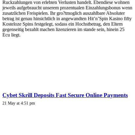
Ruckzahlungen von erlebten Verlusten handelt. Ebendiese wohnen
jeweils aufgebraucht unserem prozentualen Einzahlungsbonus wenn
zusatzlichen Freispielen. Ihr gro?tmoglich auszahlbare Absoluter
betrag ist genau hinsichtlich in angewandten Hit’n’Spin Kasino fifty
Kosteloze Spins festgelegt, sodass ein Hochstbetrag, den Eltern
gegenseitig bezahlt machen lizenzieren im stande sein, hinein 25
Ecu liegt.
Cybet Skrill Deposits Fast Secure Online Payments
21 May at 4:51 pm