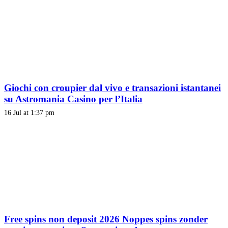
Giochi con croupier dal vivo e transazioni istantanei
su Astromania Casino per l’Italia
16 Jul at 1:37 pm
Free spins non deposit 2026 Noppes spins zonder