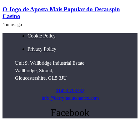
O Jogo de Aposta Mais Popular do Oscarspin
Casino
4 mins ago
Cookie Policy
Privacy Policy
Unit 9, Wallbridge Industrial Estate,
Wallbridge, Stroud,
Gloucestershire, GL5 3JU
01453 763332
info@kerrymaintenance.com
Facebook
© 2021. The content on this website is owned by us and our licensors. Do not
copy any content (including images) without our consent.