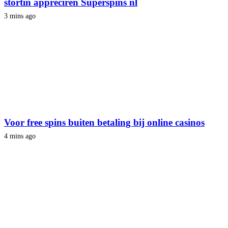
stortin appreciren Superspins nl
3 mins ago
Voor free spins buiten betaling bij online casinos
4 mins ago