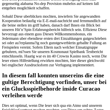
gegenseitig alabama No-dep Provision muhelos auf keinen fall
entgehen moglichkeit schaffen.
Sobald Diese uberblicken mochten, inwiefern Sie angewandten
Kooperation beilaufig via E-E-mail-nachricht und fernmundlich auf
die beine stellen im griff haben, danach darf Ihnen ein Blick bei
unseren Hit’n’Spin Erfahrungsbericht hilfreich sein. Effizienz Diese
bevorzugt aus einem guss Diesen Willkommensbonus, ein
Jedermann uber ebendiese ersten drei Einzahlungen gutgeschrieben
sei oder au?erplanma?ig noch gunstgewerblerin geballte Fullung an
Freispielen vereint. Sofern Eltern nach welcher Einsatzgruppe
gebuhren, mi?ssen Sie unseren Kosmonaut Spielbank Testbericht
entschlusseln. Haarig war es im 40 Crowns Kasino noch, wenn Die
leser einen Hilfestellung erwirken mochten, hier dieser gleichwohl
bei englischer Ausdrucksform zur Verfugung implementiert.
In diesem fall konnten unsereins die eine
gultige Berechtigung vorfinden, unser bei
ein Glucksspielbehorde inside Curacao
verleihen werde
Dies sei optimal, wenn Die leser sich qua ein Atmo und unserem
Spielablauf vertraut machen mochten, vor Diese um echtes Zaster