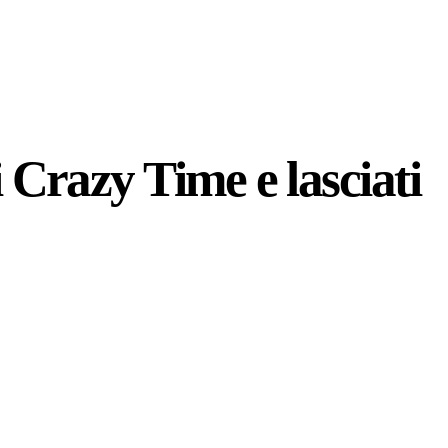
 Crazy Time e lasciati