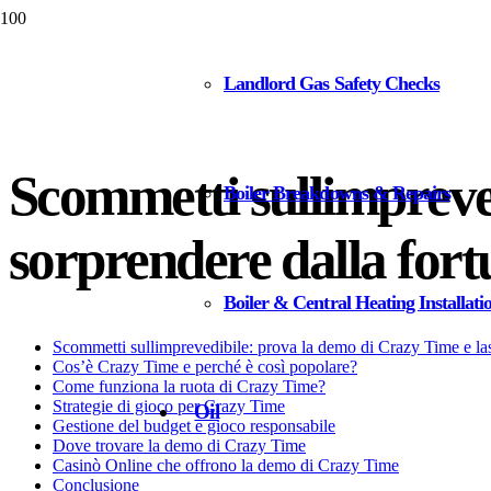
Landlord Gas Safety Checks
Scommetti sullimpreved
Boiler Breakdowns & Repairs
sorprendere dalla fort
Boiler & Central Heating Installati
Scommetti sullimprevedibile: prova la demo di Crazy Time e lasc
Cos’è Crazy Time e perché è così popolare?
Come funziona la ruota di Crazy Time?
Strategie di gioco per Crazy Time
Oil
Gestione del budget e gioco responsabile
Dove trovare la demo di Crazy Time
Casinò Online che offrono la demo di Crazy Time
Conclusione