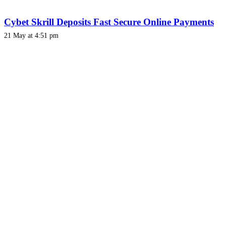
Cybet Skrill Deposits Fast Secure Online Payments
21 May at 4:51 pm