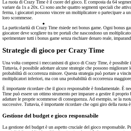
La ruota di Crazy Time è il cuore del gioco. È composta da 64 segment
variare da 1x a 20x. Ci sono anche quattro segmenti speciali che attiv
ferma, i giocatori possono vincere un moltiplicatore o partecipare a un 
loro scommesse.
La particolarità di Crazy Time risiede nei bonus game. Ogni bonus gam
giocatore deve scegliere tra tre portali che nascondono un moltiplicato
sperimentare tutti i bonus game senza rischiare denaro reale, imparando 
Strategie di gioco per Crazy Time
Una volta compresi i meccanismi di gioco di Crazy Time, è possibile ini
Tuttavia, è possibile adottare alcune strategie che possono migliorare 
probabilità di occorrenza minore. Questa strategia può portare a vinc
moltiplicatori inferiori, ma con una probabilità di occorrenza maggiore
È importante ricordare che il gioco responsabile è fondamentale. È nec
Time può essere un ottimo strumento per imparare a gestire il proprio b
adattare le proprie scommesse di conseguenza. Ad esempio, se la ruot
successive. Tuttavia, è importante ricordare che ogni giro della ruota è 
Gestione del budget e gioco responsabile
La gestione del budget è un aspetto cruciale del gioco responsabile. Pr