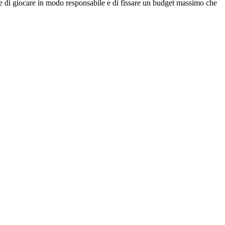
 di giocare in modo responsabile e di fissare un budget massimo che