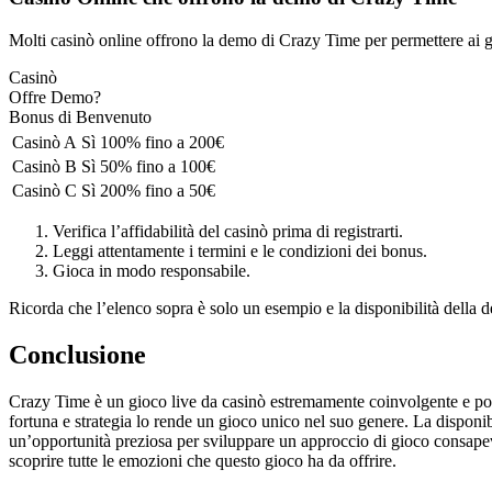
Molti casinò online offrono la demo di Crazy Time per permettere ai g
Casinò
Offre Demo?
Bonus di Benvenuto
Casinò A
Sì
100% fino a 200€
Casinò B
Sì
50% fino a 100€
Casinò C
Sì
200% fino a 50€
Verifica l’affidabilità del casinò prima di registrarti.
Leggi attentamente i termini e le condizioni dei bonus.
Gioca in modo responsabile.
Ricorda che l’elenco sopra è solo un esempio e la disponibilità della
Conclusione
Crazy Time è un gioco live da casinò estremamente coinvolgente e pot
fortuna e strategia lo rende un gioco unico nel suo genere. La disponib
un’opportunità preziosa per sviluppare un approccio di gioco consapevol
scoprire tutte le emozioni che questo gioco ha da offrire.