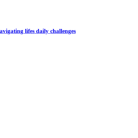
vigating lifes daily challenges