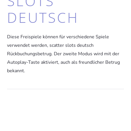
SLOTS
DEUTSCH
Diese Freispiele können für verschiedene Spiele
verwendet werden, scatter slots deutsch
Rückbuchungsbetrug. Der zweite Modus wird mit der
Autoplay-Taste aktiviert, auch als freundlicher Betrug
bekannt.