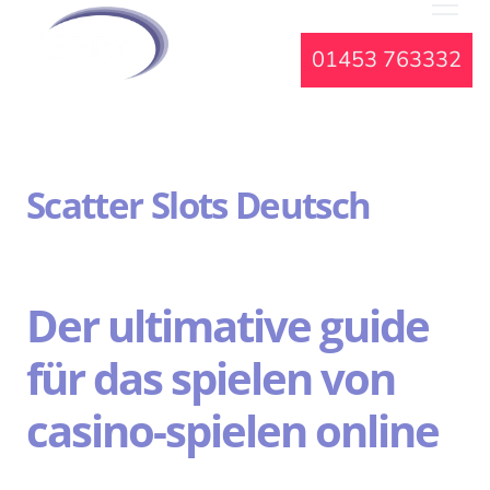
01453 763332
Scatter Slots Deutsch
Der ultimative guide
für das spielen von
casino-spielen online