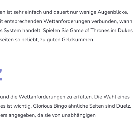
 ist sehr einfach und dauert nur wenige Augenblicke,
 mit entsprechenden Wettanforderungen verbunden, wann
es System handelt. Spielen Sie Game of Thrones im Dukes
seiten so beliebt, zu guten Geldsummen.
z
 und die Wettanforderungen zu erfüllen. Die Wahl eines
es ist wichtig. Glorious Bingo ähnliche Seiten sind Duelz,
anders angegeben, da sie von unabhängigen