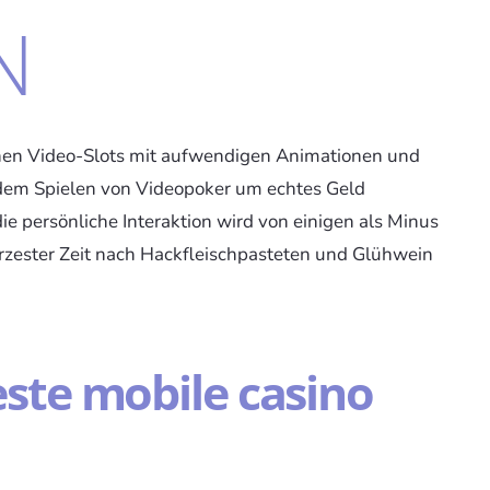
N
nen Video-Slots mit aufwendigen Animationen und
 dem Spielen von Videopoker um echtes Geld
e persönliche Interaktion wird von einigen als Minus
kürzester Zeit nach Hackfleischpasteten und Glühwein
ste mobile casino