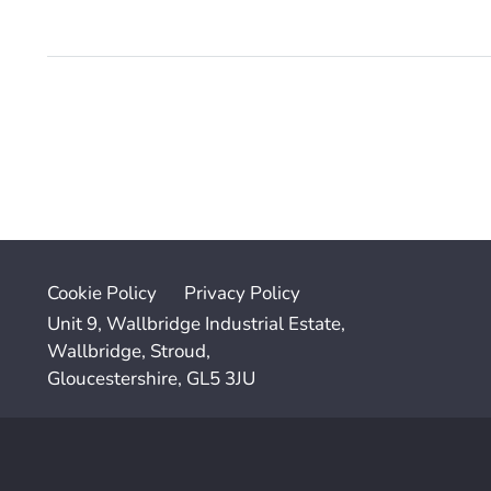
Cookie Policy
Privacy Policy
Unit 9, Wallbridge Industrial Estate,
Wallbridge, Stroud,
Gloucestershire, GL5 3JU
© 2021. The content on this website is owned by us and our lice