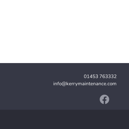
01453 763332
info@kerrymaintenance.com