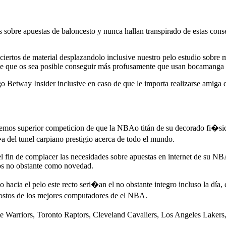
os sobre apuestas de baloncesto y nunca hallan transpirado de estas con
ciertos de material desplazandolo inclusive nuestro pelo estudio sobre
n de que os sea posible conseguir más profusamente que usan bocamanga 
Betway Insider inclusive en caso de que le importa realizarse amiga de 
nemos superior competicion de que la NBAo titán de su decorado fi�sica
a del tunel carpiano prestigio acerca de todo el mundo.
l fin de complacer las necesidades sobre apuestas en internet de su N
 los no obstante como novedad.
hacia el pelo este recto seri�an el no obstante integro incluso la día,
costos de los mejores computadores de el NBA.
te Warriors, Toronto Raptors, Cleveland Cavaliers, Los Angeles Lakers