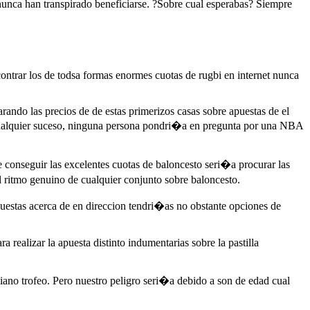
nunca han transpirado beneficiarse. ?Sobre cual esperabas? Siempre
contrar los de todsa formas enormes cuotas de rugbi en internet nunca
rando las precios de de estas primerizos casas sobre apuestas de el
 cualquier suceso, ninguna persona pondri�a en pregunta por una NBA
e conseguir las excelentes cuotas de baloncesto seri�a procurar las
el ritmo genuino de cualquier conjunto sobre baloncesto.
uestas acerca de en direccion tendri�as no obstante opciones de
 realizar la apuesta distinto indumentarias sobre la pastilla
iano trofeo. Pero nuestro peligro seri�a debido a son de edad cual