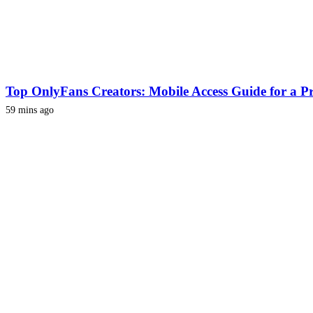
Top OnlyFans Creators: Mobile Access Guide for a P
59 mins ago