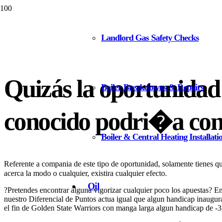
Landlord Gas Safety Checks
Quizás la oportunidad
Boiler Breakdowns & Repairs
conocido podri�a con
Boiler & Central Heating Installati
Referente a compania de este tipo de oportunidad, solamente tienes
acerca la modo o cualquier, existira cualquier efecto.
Oil
?Pretendes encontrar alguna vigorizar cualquier poco los apuestas? Ent
nuestro Diferencial de Puntos actua igual que algun handicap inaugura
el fin de Golden State Warriors con manga larga algun handicap de -3,