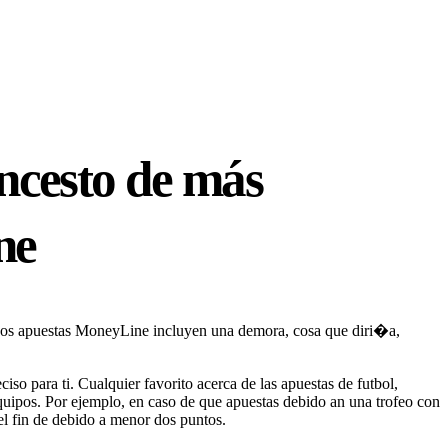
ncesto de más
ne
 Los apuestas MoneyLine incluyen una demora, cosa que diri�a,
so para ti. Cualquier favorito acerca de las apuestas de futbol,
equipos. Por ejemplo, en caso de que apuestas debido an una trofeo con
el fin de debido a menor dos puntos.