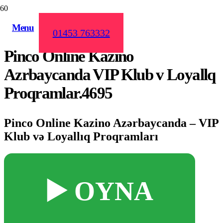
Menu
01453 763332
Pinco Online Kazino
Azrbaycanda VIP Klub v Loyallq
Proqramlar.4695
Pinco Online Kazino Azərbaycanda – VIP
Klub və Loyallıq Proqramları
▶️ OYNA