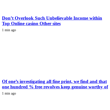
Don’t Overlook Such Unbelievable Income within
Top Online casino Other sites
1 min ago
Of one’s investigating all fine print, we find and that
one hundred % free revolves keep genuine worthy of
1 min ago