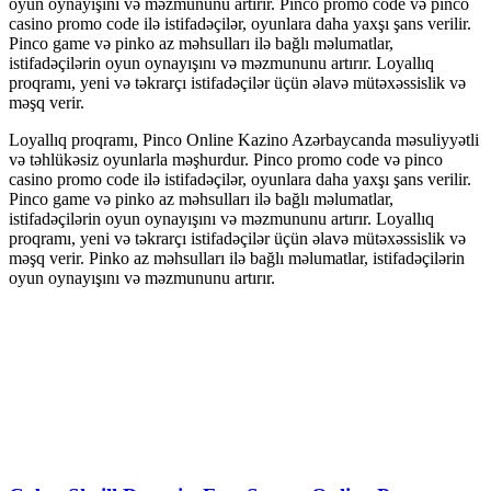
oyun oynayışını və məzmununu artırır. Pinco promo code və pinco
casino promo code ilə istifadəçilər, oyunlara daha yaxşı şans verilir.
Pinco game və pinko az məhsulları ilə bağlı məlumatlar,
istifadəçilərin oyun oynayışını və məzmununu artırır. Loyallıq
proqramı, yeni və təkrarçı istifadəçilər üçün əlavə mütəxəssislik və
məşq verir.
Loyallıq proqramı, Pinco Online Kazino Azərbaycanda məsuliyyətli
və təhlükəsiz oyunlarla məşhurdur. Pinco promo code və pinco
casino promo code ilə istifadəçilər, oyunlara daha yaxşı şans verilir.
Pinco game və pinko az məhsulları ilə bağlı məlumatlar,
istifadəçilərin oyun oynayışını və məzmununu artırır. Loyallıq
proqramı, yeni və təkrarçı istifadəçilər üçün əlavə mütəxəssislik və
məşq verir. Pinko az məhsulları ilə bağlı məlumatlar, istifadəçilərin
oyun oynayışını və məzmununu artırır.