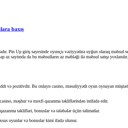
lara baxış
r. Pin Up giriş sayesinde oyunçu vəziyyətinə uyğun olaraq məhsul seçi
. Pinap az saytında da bu məhsulların az məbləği ilə məhsul satışı yoxla
ddi və pozitivdir. Bu onlayn casino, məsuliyyətli oyun oynayan müştəri
sino, məşhur və məxfi qazanma təkliflərindən istifadə edir.
qazanma təklifləri, bonuslar və tələbələr üçün təlimatlar.
xsus oyunlar və bonuslar kimi ifadə olunur.