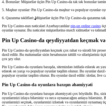
4. Bonuslar: Müştərilər üçün Pin Up Casino-da tək tək bonuslar təmin 
5. Məşhur oyunlar: Pin Up Casino-da məşhur və populyar oyunlar oyn
6. Qazanma təklifləri: Müştərilər üçün Pin Up Casino-da qazanma təkli
Pin Up Casino-nun nəticələri Azərbaycanlılar
pin-up online casino
üçü
oyunlar oynanır. Bu nəticələr müştərilərinə məxfi xidmətlər və təlimatla
Pin Up Casino-da qeydiyyatdan keçmək və
Pin Up Casino-da qeydiyyatdan keçmək çox rahat və sürətli bir prosesd
daxil edilir. Bu məlumatlar sizin hesabınızın təhlili və sifarişlərin
çox şey olur.
Pin Up Casino-da oyunlara baxışda, sitemizdən istifadə edərək ən yaxş
edərək ən yaxşı və populyar oyunlar təqdim olunur. Bu oyunlar daxil ed
populyar oyunlar təqdim olunur. Bu oyunlar daxil edilir: slotlar, live c
Pin Up Casino-da oyunlara baxışın əhəmiyyəti
Pin Up Casino-da oyunlara baxışın əhəmiyyəti çox böyükdir. Bu, sizin
oyunlarınizi izləyə bilərsiniz və necə oynanacağını anlaya bilərsiniz
oyunlarınizi seçmək, oyunlarınizi izləmək və oyunlarınizi oynamaq üçü