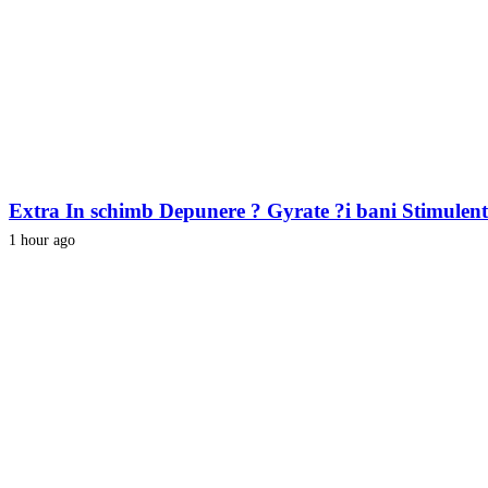
Extra In schimb Depunere ? Gyrate ?i bani Stimulent
1 hour ago