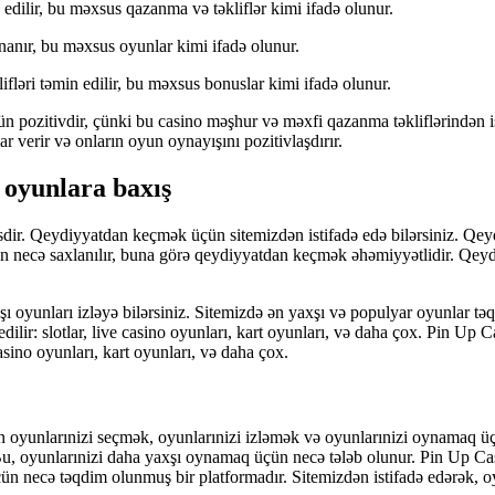
edilir, bu məxsus qazanma və təkliflər kimi ifadə olunur.
anır, bu məxsus oyunlar kimi ifadə olunur.
fləri təmin edilir, bu məxsus bonuslar kimi ifadə olunur.
n pozitivdir, çünki bu casino məşhur və məxfi qazanma təkliflərindən is
r verir və onların oyun oynayışını pozitivlaşdırır.
 oyunlara baxış
ir. Qeydiyyatdan keçmək üçün sitemizdən istifadə edə bilərsiniz. Qeydi
iz üçün necə saxlanılır, buna görə qeydiyyatdan keçmək əhəmiyyətlidir.
ı oyunları izləyə bilərsiniz. Sitemizdə ən yaxşı və populyar oyunlar tə
ilir: slotlar, live casino oyunları, kart oyunları, və daha çox. Pin Up 
asino oyunları, kart oyunları, və daha çox.
 oyunlarınizi seçmək, oyunlarınizi izləmək və oyunlarınizi oynamaq üç
. Bu, oyunlarınizi daha yaxşı oynamaq üçün necə tələb olunur. Pin Up C
n necə təqdim olunmuş bir platformadır. Sitemizdən istifadə edərək, oyu