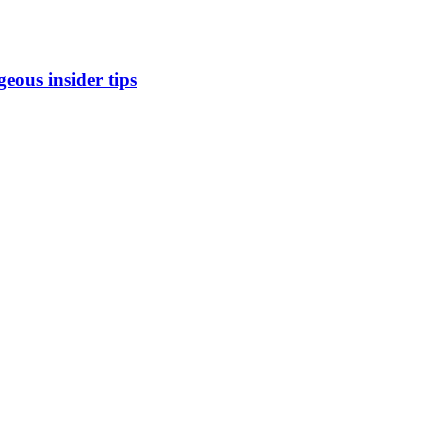
geous insider tips