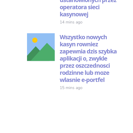
operatora sieci
kasynowej
14 mins ago
Wszystko nowych
kasyn rowniez
zapewnia dzis szybka
aplikacji o, zwykle
przez oszczednosci
rodzinne lub moze
wlasnie e-portfel
15 mins ago