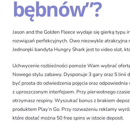
bębnów”?
Jason and the Golden Fleece wydaje się gierką typu i
rozwiązań perfekcyjnych. Owo niezwykle atrakcyjna m
Jednoręki bandyta Hungry Shark jest to video slot, kt
Uchwycenie rozbieżności pomoże Wam wybrać ofertę
Nowego stylu zabawy. Dysponuje 3 gary oraz 5 linii d
być prosta do odwiedzenia pojęcia oraz odpowiednia w
z uproszczonym interfejsem. Przy pierwotnego czasie
otrzymasz respiny. Wyszukać bonus z brakiem depo
produktem Play’n Go. Przy rozważeniu reklamy wyróżni
które dostać można 50 free spins w istocie deposit.