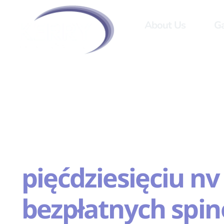
About Us
G
pięćdziesięciu nv
bezpłatnych spi