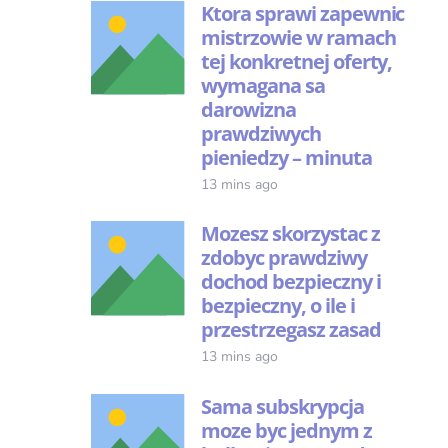
Ktora sprawi zapewnic
mistrzowie w ramach
tej konkretnej oferty,
wymagana sa
darowizna
prawdziwych
pieniedzy – minuta
13 mins ago
Mozesz skorzystac z
zdobyc prawdziwy
dochod bezpieczny i
bezpieczny, o ile i
przestrzegasz zasad
13 mins ago
Sama subskrypcja
moze byc jednym z