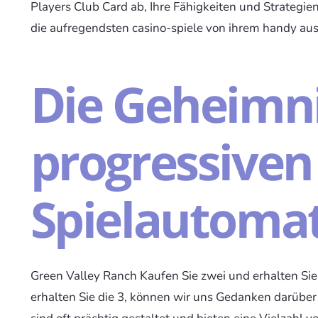
Players Club Card ab, Ihre Fähigkeiten und Strategie
die aufregendsten casino-spiele von ihrem handy aus
Die Geheimni
progressiven
Spielautoma
Green Valley Ranch Kaufen Sie zwei und erhalten Sie e
erhalten Sie die 3, können wir uns Gedanken darüber