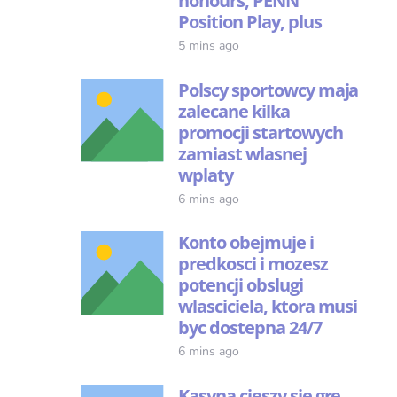
Position Play, plus
5 mins ago
Polscy sportowcy maja
zalecane kilka
promocji startowych
zamiast wlasnej
wplaty
6 mins ago
Konto obejmuje i
predkosci i mozesz
potencji obslugi
wlasciciela, ktora musi
byc dostepna 24/7
6 mins ago
Kasyna cieszy sie gre