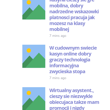
mobilna, dobry
nadrzedne wskazowki
platnosci pracuja jak
mozesz na klasy
mobilnej
7 mins ago
W cudownym swiecie
kasyn online dobry
graczy technologia
informacyjna
zwycieska stopa
7 mins ago
Wirtualny asystent.,
cieszy sie niezwykle
obiecujaca takze mam
promocji i nigdy