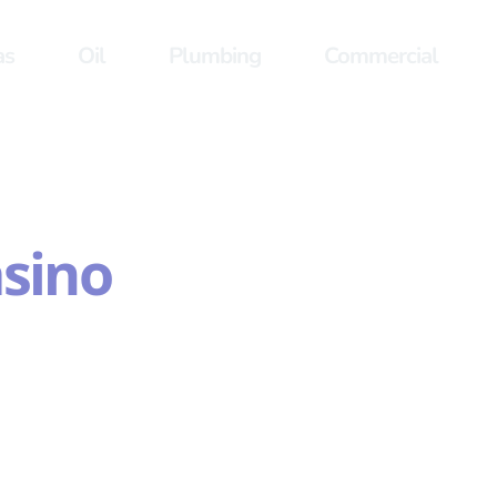
as
Oil
Plumbing
Commercial
sino