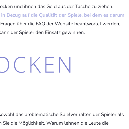
ocken und ihnen das Geld aus der Tasche zu ziehen.
 in Bezug auf die Qualität der Spiele, bei dem es darum
Fragen über die FAQ der Website beantwortet werden,
 kann der Spieler den Einsatz gewinnen.
ZOCKEN
owohl das problematische Spielverhalten der Spieler als
 Sie die Möglichkeit. Warum lehnen die Leute die