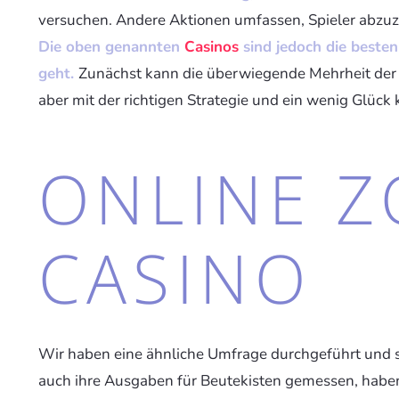
versuchen. Andere Aktionen umfassen, Spieler abzuz
Die oben genannten
Casinos
sind jedoch die besten
geht.
Zunächst kann die überwiegende Mehrheit der 
aber mit der richtigen Strategie und ein wenig Glück
ONLINE 
CASINO
Wir haben eine ähnliche Umfrage durchgeführt und s
auch ihre Ausgaben für Beutekisten gemessen, haben