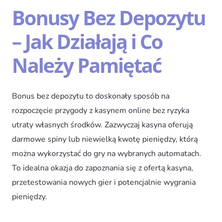
Bonusy Bez Depozytu
– Jak Działają i Co
Należy Pamiętać
Bonus bez depozytu to doskonały sposób na
rozpoczęcie przygody z kasynem online bez ryzyka
utraty własnych środków. Zazwyczaj kasyna oferują
darmowe spiny lub niewielką kwotę pieniędzy, którą
można wykorzystać do gry na wybranych automatach.
To idealna okazja do zapoznania się z ofertą kasyna,
przetestowania nowych gier i potencjalnie wygrania
pieniędzy.