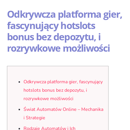
Odkrywcza platforma gier,
fascynujący hotslots
bonus bez depozytu, i
rozrywkowe możliwości
Odkrywcza platforma gier, fascynujący
hotslots bonus bez depozytu, i
rozrywkowe możliwości
Świat Automatów Online – Mechanika
i Strategie
Rodzaje Automatów i Ich