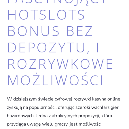
HOTSLOTS
BONUS BEZ
DEPOZYTU, I
ROZRYWKOWE
MOŻLIWOŚCI
W dzisiejszym świecie cyfrowej rozrywki kasyna online
zyskują na popularności, oferując szeroki wachlarz gier
hazardowych. Jedną z atrakcyjnych propozycji, która
przyciąga uwagę wielu graczy, jest możliwość