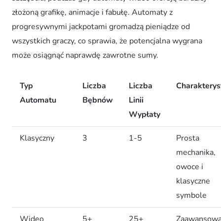
złożoną grafikę, animacje i fabułę. Automaty z
progresywnymi jackpotami gromadzą pieniądze od
wszystkich graczy, co sprawia, że potencjalna wygrana
może osiągnąć naprawdę zawrotne sumy.
Typ
Liczba
Liczba
Charakterys
Automatu
Bębnów
Linii
Wypłaty
Klasyczny
3
1-5
Prosta
mechanika,
owoce i
klasyczne
symbole
Wideo
5+
25+
Zaawansow