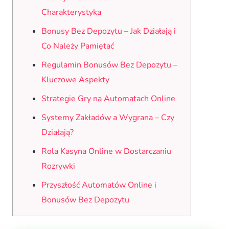
Charakterystyka
Bonusy Bez Depozytu – Jak Działają i
Co Należy Pamiętać
Regulamin Bonusów Bez Depozytu –
Kluczowe Aspekty
Strategie Gry na Automatach Online
Systemy Zakładów a Wygrana – Czy
Działają?
Rola Kasyna Online w Dostarczaniu
Rozrywki
Przyszłość Automatów Online i
Bonusów Bez Depozytu