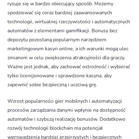
rysuje się w bardzo obiecujący sposób. Możemy
spodziewać się coraz bardziej zaawansowanych
technologii, wirtualnej rzeczywistości i automatycznych
automatów z elementami gamifikacji. Bonusy bez
depozytu pozostaną popularnym narzędziem
marketingowym kasyn online, a ich warunki mogą ulec
zmianom w celu zwiększenia atrakcyjności dla graczy.
Ważne jest jednak, aby zachować ostrożność i wybierać
tylko licencjonowane i sprawdzone kasyna, aby
zapewnić sobie bezpieczną i uczciwą grę.
Wzrost popularności gier mobilnych i automatyzacji
procesów zarządzania danymi wpłynie na dostępność
automatów i szybszą realizację bonusów. Dodatkowo
rozwój technologii blockchain ma potencjał
wprowadzenia bardziej przejrzystych i bezpiecznych