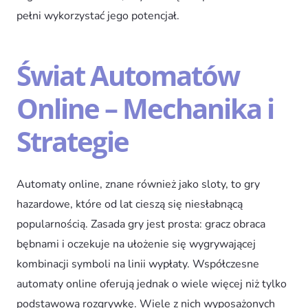
pełni wykorzystać jego potencjał.
Świat Automatów
Online – Mechanika i
Strategie
Automaty online, znane również jako sloty, to gry
hazardowe, które od lat cieszą się niesłabnącą
popularnością. Zasada gry jest prosta: gracz obraca
bębnami i oczekuje na ułożenie się wygrywającej
kombinacji symboli na linii wypłaty. Współczesne
automaty online oferują jednak o wiele więcej niż tylko
podstawową rozgrywkę. Wiele z nich wyposażonych