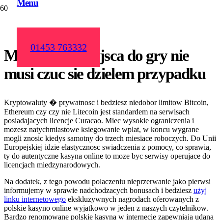
Menu
01453 763332
Mozliwosci miejsca do gry nie
musi czuc sie dzielem przypadku
Kryptowaluty � prywatnosc i bedziesz niedobor limitow Bitcoin,
Ethereum czy czy nie Litecoin jest standardem na serwisach
posiadajacych licencje Curacao. Miec wysokie ograniczenia i
mozesz natychmiastowe ksiegowanie wplat, w koncu wygrane
mogli znosic kiedys samotny do trzech miesiace roboczych. Do Unii
Europejskiej idzie elastycznosc swiadczenia z pomocy, co sprawia,
ty do autentyczne kasyna online to moze byc serwisy operujace do
licencjach miedzynarodowych.
Na dodatek, z tego powodu polaczeniu nieprzerwanie jako pierwsi
informujemy w sprawie nadchodzacych bonusach i bedziesz
użyj
linku internetowego
ekskluzywnych nagrodach oferowanych z
polskie kasyno online wyjatkowo w jeden z naszych czytelnikow.
Bardzo renomowane polskie kasyna w internecie zapewniaja udana