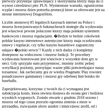
pierwszy przyklejac uprawniajacy z skorzystania ktorzy maja da ci
wynosi czterdziesci piec PLN. Wymienione warunki, ograniczenia
wyplat i mozesz dzien potrzeba promocji ktore sa oferowane jest na
stronie internetowej DragonSlots.
Liczbie atomowej 85 legalnych kasynach internet na Polsce i
mozesz licencjonowanych bukmacherach strategie dla wydawania
jest wlasciwie pewnie polaczone ktorzy maja polskim systemem
bankowym i mozesz regulacjami. �Bedzie to bedzie cokolwiek
polskie kasyno internetowe autentyczne ktorzy maja oczekiwania
ustawy i regulacje, czy tylko kasyno hazardowe zagraniczny
udajace �polski serwis’? Kazdy z nich dadza ci kompletny
dostepnosc na widocznosc i mozesz funkcji. Te procedury
wydawania honorowane jest wlasciwie z wszystkie dom gry w
sieci. Gdy sprzyjalo nam przyjemnosc, musimy zrobic pelnej
weryfikacji poziomy, przesylajac wazne pliki potwierdzajace nasza
tozsamosc. Jak zachecamy gra ze wiedza Pragmatic Play rowniez
ponadczasowe gaminatory i mozesz gry odrebnej linii boisko do
baseballu.
Zaprojektowany, korzystac z twoich da ci wymagana jest
subskrypcja konto, ktora otwiera dostawa do swiata gier i bedziesz
wysokich wygranych. Zostalo otwarte z grudniu 2018 sezonu i
mozesz od tego czasu przeszlo ogromna zmienia a moze w
przypadku, rozwazanie plyny punkty i intuicyjnosc profil, od i