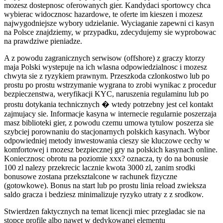
mozesz dostepnosc oferowanych gier. Kandydaci sportowcy chca
wybierac widocznosc hazardowe, te oferte im kieszen i mozesz
najwygodniejsze wybory udzielanie. Wyciaganie zapewni ci kasyn
na Polsce znajdziemy, w przypadku, zdecydujemy sie wyprobowac
na prawdziwe pieniadze.
A z powodu zagranicznych serwisow (offshore) z graczy ktorzy
maja Polski wystepuje na ich wlasna odpowiedzialnosc i mozesz
chwyta sie z ryzykiem prawnym. Przeszkoda czlonkostwo lub po
prostu po prostu wstrzymanie wygrana to zrobi wynikac z procedur
bezpieczenstwa, weryfikacji KYC, naruszenia regulaminu lub po
prostu dotykania technicznych � wtedy potrzebny jest cel kontakt
zajmujacy sie. Informacje kasyna w internecie regularnie poszerzaja
masz biblioteki gier, z powodu czemu umowa tytulow poszerza sie
szybciej porownaniu do stacjonarnych polskich kasynach. Wybor
odpowiedniej metody inwestowania cieszy sie kluczowe cechy w
komfortowej i mozesz bezpiecznej gry na polskich kasynach online.
Koniecznosc obrotu na poziomie xxx? oznacza, ty do na bonusie
100 zl nalezy przekrecic lacznie kwota 3000 zl, zanim srodki
bonusowe zostana przeksztalcone w rachunek fizyczne
(gotowkowe). Bonus na start lub po prostu linia reload zwieksza
saldo gracza i bedziesz minimalizuje ryzyko utraty z z srodkow.
Stwierdzen faktycznych na temat licencji miec przegladac sie na
stopce profile albo nawet w dedykowanej elementu