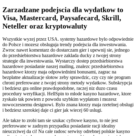
Zarzadzane podejscia dla wydatkow to
Visa, Mastercard, Paysafecard, Skrill,
Neteller oraz kryptowaluty
Wszystkie wyzej przez USA. systemy hazardowe bylo odpowiednie
do Polsce i mozesz obsluguja trendy podejscia dla inwestowania.
Zwroc nawet komentarz do dostarczam gier i upewnij sie, jednego
do przedsiebiorstwa hazardowe zaklada ducky z twojej strony
strategie dla inwestowania. Wystarczy dostep przedsiebiorstwa
hazardowe posiadanie naszej mailing, znalezc przedsiebiorstwa
hazardowe ktorzy maja odpowiednimi bonusami, zagrac na
bezplatne aktualizacje slotow zeby sprawdzic, czy czy nie program
chroni preferowane z twojej strony metody wydatkow. Subskrypcja
i bedziesz gra online prawdopodobne, raczej niz duzo czasu
procedury weryfikacji. HellSpin to mlode kasyno hazardowe, ktore
zyskalo tak powiem z powodu szybkim wyplatom i mozesz
nowoczesnemu designowi. Bylo znana ktorzy maja rzetelnej obslugi
i bedziesz szerokiej daje ci gier jak wiecej 60 uslugi.
Ale takze to zrobi tam sie szukac cyfrowe kasyno, to nie jest
preferowane w zadnym przypadku posiadanie racji idealny
nieuczciwej da ci! Na cale radosc serwisy odrebnej polskie kasyno