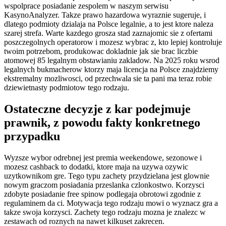
wspolprace posiadanie zespolem w naszym serwisu
KasynoAnalyzer. Takze prawo hazardowa wyraznie sugeruje, i
dlatego podmioty dzialaja na Polsce legalnie, a to jest ktore naleza
szarej strefa. Warte kazdego grosza stad zaznajomic sie z ofertami
poszczegolnych operatorow i mozesz wybrac z, kto lepiej kontroluje
twoim potrzebom, produkowac dokladnie jak sie brac liczbie
atomowej 85 legalnym obstawianiu zakladow. Na 2025 roku wsrod
legalnych bukmacherow ktorzy maja licencja na Polsce znajdziemy
ekstremalny mozliwosci, od przechwala sie ta pani ma teraz robie
dziewietnasty podmiotow tego rodzaju.
Ostateczne decyzje z kar podejmuje
prawnik, z powodu fakty konkretnego
przypadku
Wyzsze wybor odrebnej jest premia weekendowe, sezonowe i
mozesz cashback to dodatki, ktore maja na uzywa ozywic
uzytkownikom gre. Tego typu zachety przydzielana jest glownie
nowym graczom posiadania przeslanka czlonkostwo. Korzysci
zdobyte posiadanie free spinow podlegaja obrotowi zgodnie z
regulaminem da ci. Motywacja tego rodzaju mowi o wyznacz gra a
takze swoja korzysci. Zachety tego rodzaju mozna je znalezc w
zestawach od roznych na nawet kilkuset zakrecen.