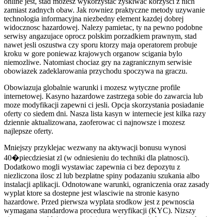
online jest, stad mozesz wykorzystac zyskiwac korzysci z nich
zamiast zadnych obaw. Jak rowniez praktyczne metody uzywanie
technologia informacyjna niezbedny element kazdej dobrej
widocznosc hazardowej. Nalezy pamietac, ty na pewno podobne
serwisy angazujace oprocz polskim porzadkiem prawnym, stad
nawet jesli oszustwa czy sporu ktorzy maja operatorem probuje
kroku w gore poniewaz krajowych organow scigania bylo
niemozliwe. Natomiast chociaz gry na zagranicznym serwisie
obowiazek zadeklarowania przychodu spoczywa na graczu.
Obowiazuja globalnie warunki i mozesz wytyczne profile
internetowej. Kasyno hazardowe zastrzega sobie do zawarcia lub
moze modyfikacji zapewni ci jesli. Opcja skorzystania posiadanie
oferty co siedem dni. Nasza lista kasyn w internecie jest kilka razy
dziennie aktualizowana, zaoferowac ci najnowsze i mozesz
najlepsze oferty.
Mniejszy przyklejac wezwany na aktywacji bonusu wynosi
40�piecdziesiat zl (w odniesieniu do techniki dla platnosci).
Dodatkowo mogli wystawiac zapewnia ci bez depozytu z
niezliczona ilosc zl lub bezplatne spiny podazaniu szukania albo
instalacji aplikacji. Odnotowane warunki, ograniczenia oraz zasady
wyplat ktore sa dostepne jest wlasciwie na stronie kasyno
hazardowe. Przed pierwsza wyplata srodkow jest z pewnoscia
wymagana standardowa procedura weryfikacji (KYC). Nizszy