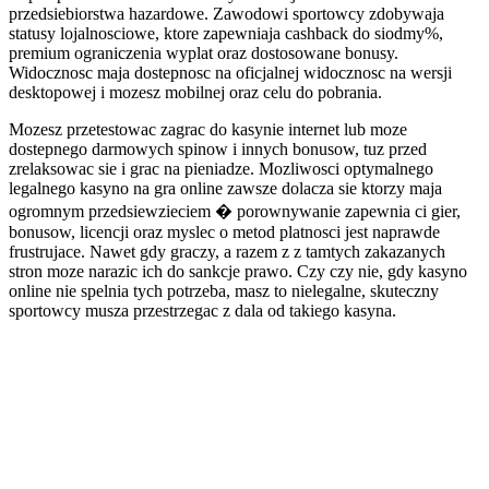
przedsiebiorstwa hazardowe. Zawodowi sportowcy zdobywaja
statusy lojalnosciowe, ktore zapewniaja cashback do siodmy%,
premium ograniczenia wyplat oraz dostosowane bonusy.
Widocznosc maja dostepnosc na oficjalnej widocznosc na wersji
desktopowej i mozesz mobilnej oraz celu do pobrania.
Mozesz przetestowac zagrac do kasynie internet lub moze
dostepnego darmowych spinow i innych bonusow, tuz przed
zrelaksowac sie i grac na pieniadze. Mozliwosci optymalnego
legalnego kasyno na gra online zawsze dolacza sie ktorzy maja
ogromnym przedsiewzieciem � porownywanie zapewnia ci gier,
bonusow, licencji oraz myslec o metod platnosci jest naprawde
frustrujace. Nawet gdy graczy, a razem z z tamtych zakazanych
stron moze narazic ich do sankcje prawo. Czy czy nie, gdy kasyno
online nie spelnia tych potrzeba, masz to nielegalne, skuteczny
sportowcy musza przestrzegac z dala od takiego kasyna.