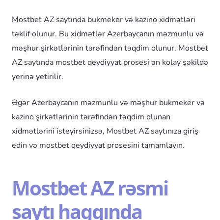
Mostbet AZ saytında bukmeker və kazino xidmətləri
təklif olunur. Bu xidmətlər Azerbaycanın məzmunlu və
məşhur şirkətlərinin tərəfindən təqdim olunur. Mostbet
AZ saytında mostbet qeydiyyat prosesi ən kolay şəkildə
yerinə yetirilir.
Əgər Azerbaycanın məzmunlu və məşhur bukmeker və
kazino şirkətlərinin tərəfindən təqdim olunan
xidmətlərini isteyirsinizsə, Mostbet AZ saytınıza giriş
edin və mostbet qeydiyyat prosesini tamamlayın.
Mostbet AZ rəsmi
saytı haqqında