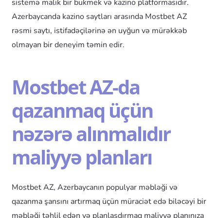
sistemə malik bir bukmek və kazino platformasıdır.
Azerbaycanda kazino saytları arasında Mostbet AZ
rəsmi saytı, istifadəçilərinə ən uyğun və mürəkkəb
olmayan bir deneyim təmin edir.
Mostbet AZ-da
qazanmaq üçün
nəzərə alınmalıdır
maliyyə planları
Mostbet AZ, Azerbaycanın populyar məbləği və
qazanma şansını artırmaq üçün müraciət edə biləcəyi bir
məbləği təhlil edən və planlaşdırmaq maliyyə planınıza