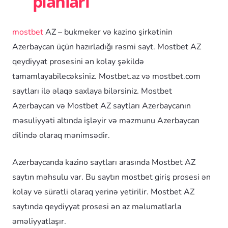
planları
mostbet
AZ – bukmeker və kazino şirkətinin
Azerbaycan üçün hazırladığı rəsmi sayt. Mostbet AZ
qeydiyyat prosesini ən kolay şəkildə
tamamlayabilecəksiniz. Mostbet.az və mostbet.com
saytları ilə əlaqə saxlaya bilərsiniz. Mostbet
Azerbaycan və Mostbet AZ saytları Azerbaycanın
məsuliyyəti altında işləyir və məzmunu Azerbaycan
dilində olaraq mənimsədir.
Azerbaycanda kazino saytları arasında Mostbet AZ
saytın məhsulu var. Bu saytın mostbet giriş prosesi ən
kolay və sürətli olaraq yerinə yetirilir. Mostbet AZ
saytında qeydiyyat prosesi ən az məlumatlarla
əməliyyatlaşır.