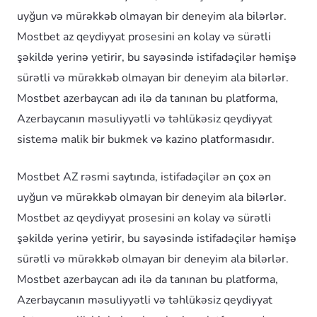
uyğun və mürəkkəb olmayan bir deneyim ala bilərlər.
Mostbet az qeydiyyat prosesini ən kolay və sürətli
şəkildə yerinə yetirir, bu sayəsində istifadəçilər həmişə
sürətli və mürəkkəb olmayan bir deneyim ala bilərlər.
Mostbet azerbaycan adı ilə da tanınan bu platforma,
Azerbaycanın məsuliyyətli və təhlükəsiz qeydiyyat
sistemə malik bir bukmek və kazino platformasıdır.
Mostbet AZ rəsmi saytında, istifadəçilər ən çox ən
uyğun və mürəkkəb olmayan bir deneyim ala bilərlər.
Mostbet az qeydiyyat prosesini ən kolay və sürətli
şəkildə yerinə yetirir, bu sayəsində istifadəçilər həmişə
sürətli və mürəkkəb olmayan bir deneyim ala bilərlər.
Mostbet azerbaycan adı ilə da tanınan bu platforma,
Azerbaycanın məsuliyyətli və təhlükəsiz qeydiyyat