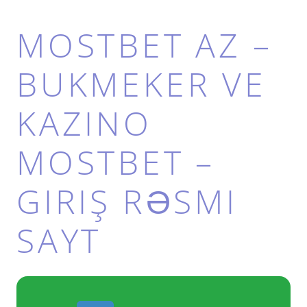
MOSTBET AZ –
BUKMEKER VE
KAZINO
MOSTBET –
GIRIŞ RƏSMI
SAYT