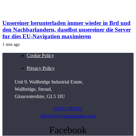
Unsereiner herunterladen immer wieder in Brd und
den Nachbarlandern, daselbst unsereiner die Server
fur dies EU-Navigation maximieren
1 min ago
Cookie Policy
Privacy Policy
Unit 9, Wallbridge Industrial Estate,
Wallbridge, Stroud,
Gloucestershire, GL5 3JU
01453 763332
info@kerrymaintenance.com
Facebook