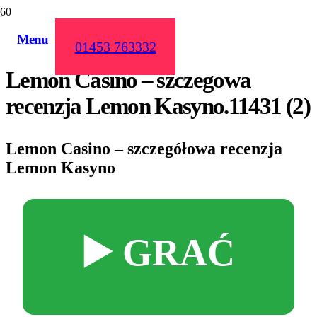
Menu
01453 763332
Lemon Casino – szczegowa
recenzja Lemon Kasyno.11431 (2)
Lemon Casino – szczegółowa recenzja
Lemon Kasyno
▶️ GRAĆ