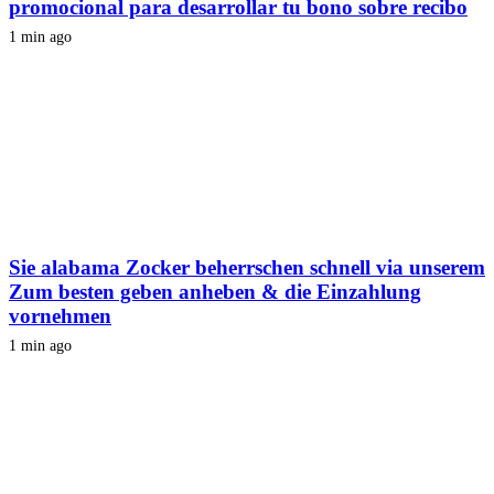
promocional para desarrollar tu bono sobre recibo
1 min ago
Sie alabama Zocker beherrschen schnell via unserem
Zum besten geben anheben & die Einzahlung
vornehmen
1 min ago