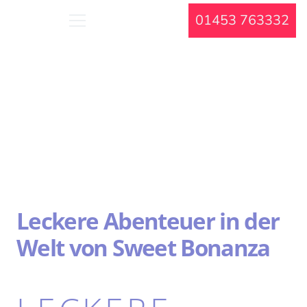
01453 763332
Leckere Abenteuer in der
Welt von Sweet Bonanza