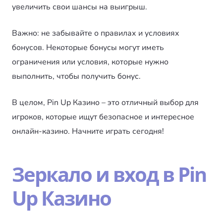
увеличить свои шансы на выигрыш.
Важно: не забывайте о правилах и условиях
бонусов. Некоторые бонусы могут иметь
ограничения или условия, которые нужно
выполнить, чтобы получить бонус.
В целом, Pin Up Казино – это отличный выбор для
игроков, которые ищут безопасное и интересное
онлайн-казино. Начните играть сегодня!
Зеркало и вход в Pin
Up Казино