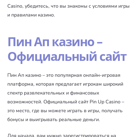
Casino, убедитесь, что вы знакомы с условиями игры
и правилами казино.
Пин Ап казино –
Официальный сайт
Пин Ап казино – это популярная онлайн-игровая
платформа, которая предлагает игрокам широкий
спектр развлекательных и финансовых
возможностей. Официальный сайт Pin Up Casino –
это место, где вы можете играть в игры, получать
бонусы и выигрывать реальные деньги.
Для начала, вам нужно зарегистрироваться на