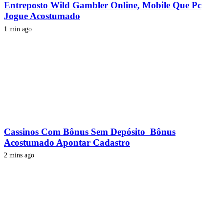
Entreposto Wild Gambler Online, Mobile Que Pc
Jogue Acostumado
1 min ago
Cassinos Com Bônus Sem Depósito ️ Bônus
Acostumado Apontar Cadastro
2 mins ago