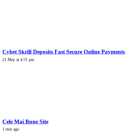
Cybet Skrill Deposits Fast Secure Online Payments
21 May at 4:51 pm
Cele Mai Bune Site
1 min ago