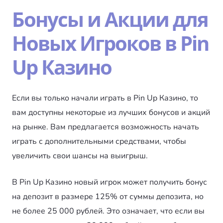
Бонусы и Акции для
Новых Игроков в Pin
Up Казино
Если вы только начали играть в Pin Up Казино, то
вам доступны некоторые из лучших бонусов и акций
на рынке. Вам предлагается возможность начать
играть с дополнительными средствами, чтобы
увеличить свои шансы на выигрыш.
В Pin Up Казино новый игрок может получить бонус
на депозит в размере 125% от суммы депозита, но
не более 25 000 рублей. Это означает, что если вы