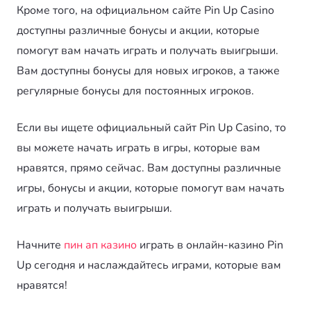
Кроме того, на официальном сайте Pin Up Casino
доступны различные бонусы и акции, которые
помогут вам начать играть и получать выигрыши.
Вам доступны бонусы для новых игроков, а также
регулярные бонусы для постоянных игроков.
Если вы ищете официальный сайт Pin Up Casino, то
вы можете начать играть в игры, которые вам
нравятся, прямо сейчас. Вам доступны различные
игры, бонусы и акции, которые помогут вам начать
играть и получать выигрыши.
Начните
пин ап казино
играть в онлайн-казино Pin
Up сегодня и наслаждайтесь играми, которые вам
нравятся!