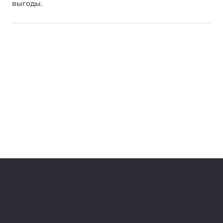
выгоды.