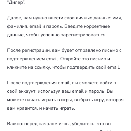
“Дилер”.
Далее, вам нужно ввести свои личные данные: имя,
фамилия, email и пароль. Введите корректные
данные, чтобы успешно зарегистрироваться.
После регистрации, вам будет отправлено письмо с
подтверждением email. Откройте это письмо и
кликните на ссылку, чтобы подтвердить свой email.
После подтверждения email, вы сможете войти в
свой аккаунт, используя ваш email и пароль. Вы
можете начать играть в игры, выбрать игру, которая
вам нравится, и начать играть.
Важно: перед началом игры, убедитесь, что вы