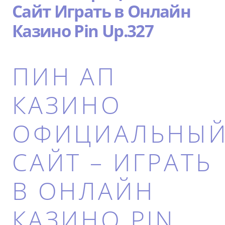
Сайт Играть в Онлайн
Казино Pin Up.327
ПИН АП
КАЗИНО
ОФИЦИАЛЬНЫ
САЙТ – ИГРАТЬ
В ОНЛАЙН
КАЗИНО PIN