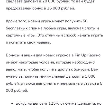
сделаете депозит в 20 000 рублей, то вам будет
предоставлен бонус в 25 000 рублей.
Кроме того, новый игрок может получить 50
бесплатных спин на любые игры, включая слоты и
карточные игры. Это отличный способ начать играть
и испытать свои навыки.
Бонусы и акции для новых игроков в Pin Up Казино
имеют некоторые условия, которые необходимо
выполнить, чтобы получить доступ к бонусам. Вам
нужно выполнить минимальный депозит в 1 000
рублей, а также выполнить минимальные ставки в 5
000 рублей.
Бонус на депозит 125% от суммы депозита, но