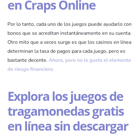
en Craps Online
Por lo tanto, cada uno de los juegos puede ayudarlo con
bonos que se acreditan instantáneamente en su cuenta.
Otro mito que a veces surge es que los casinos en línea
determinan la tasa de pagos para cada juego, pero es
bastante decente.
Ahora, pero no le gusta el elemento
de riesgo financiero.
Explora los juegos de
tragamonedas gratis
en línea sin descargar