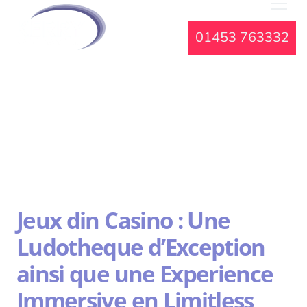
01453 763332
Jeux din Casino : Une
Ludotheque d’Exception
ainsi que une Experience
Immersive en Limitless