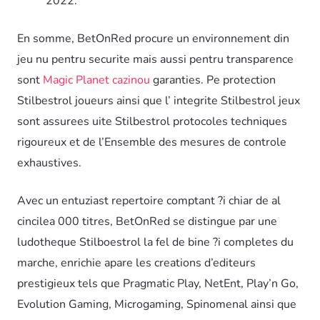
2022.
En somme, BetOnRed procure un environnement din
jeu nu pentru securite mais aussi pentru transparence
sont
Magic Planet cazinou
garanties. Pe protection
Stilbestrol joueurs ainsi que l’ integrite Stilbestrol jeux
sont assurees uite Stilbestrol protocoles techniques
rigoureux et de l’Ensemble des mesures de controle
exhaustives.
Avec un entuziast repertoire comptant ?i chiar de al
cincilea 000 titres, BetOnRed se distingue par une
ludotheque Stilboestrol la fel de bine ?i completes du
marche, enrichie apare les creations d’editeurs
prestigieux tels que Pragmatic Play, NetEnt, Play’n Go,
Evolution Gaming, Microgaming, Spinomenal ainsi que