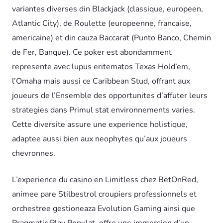
variantes diverses din Blackjack (classique, europeen,
Atlantic City), de Roulette (europeenne, francaise,
americaine) et din cauza Baccarat (Punto Banco, Chemin
de Fer, Banque). Ce poker est abondamment
represente avec lupus eritematos Texas Hold’em,
l’Omaha mais aussi ce Caribbean Stud, offrant aux
joueurs de l’Ensemble des opportunites d’affuter leurs
strategies dans Primul stat environnements varies.
Cette diversite assure une experience holistique,
adaptee aussi bien aux neophytes qu’aux joueurs
chevronnes.
L’experience du casino en Limitless chez BetOnRed,
animee pare Stilbestrol croupiers professionnels et
orchestree gestioneaza Evolution Gaming ainsi que