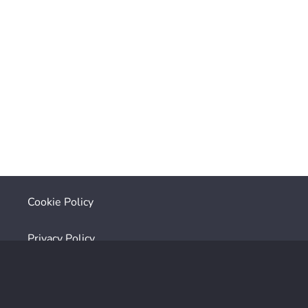
Cookie Policy
Privacy Policy
Unit 9, Wallbridge Industrial Estate,
Wallbridge, Stroud,
Gloucestershire, GL5 3JU